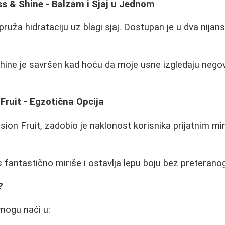
ss & Shine - Balzam i Sjaj u Jednom
 pruža hidrataciju uz blagi sjaj. Dostupan je u dva nijans
hine je savršen kad hoću da moje usne izgledaju nego
 Fruit - Egzotična Opcija
ssion Fruit, zadobio je naklonost korisnika prijatnim m
 fantastično miriše i ostavlja lepu boju bez preteranog
?
mogu naći u: