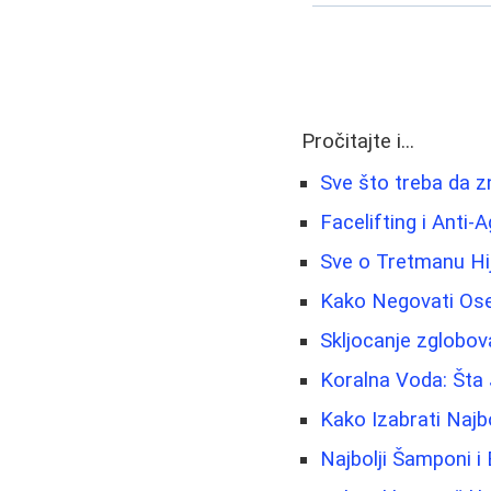
Pročitajte i...
Sve što treba da z
Facelifting i Anti-
Sve o Tretmanu Hij
Kako Negovati Oset
Skljocanje zglobova
Koralna Voda: Šta 
Kako Izabrati Najb
Najbolji Šamponi i