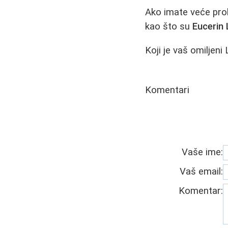
Ako imate veće prob
kao što su
Eucerin 
Koji je vaš omiljen
Komentari
Vaše ime:
Vaš email:
Komentar: