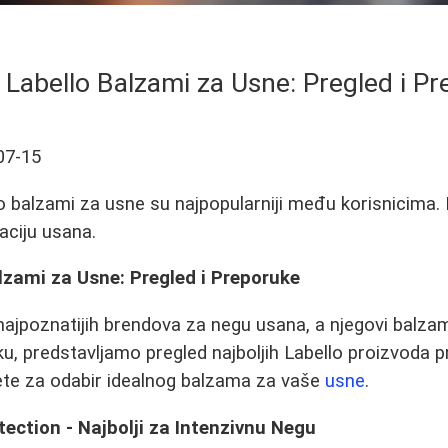
i Labello Balzami za Usne: Pregled i P
07-15
o balzami za usne su najpopularniji među korisnicima. P
aciju usana.
alzami za Usne: Pregled i Preporuke
 najpoznatijih brendova za negu usana, a njegovi balzam
u, predstavljamo pregled najboljih Labello proizvoda 
vete za odabir idealnog balzama za vaše
usne
.
tection - Najbolji za Intenzivnu Negu