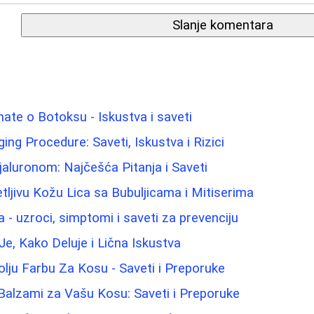
Slanje komentara
nate o Botoksu - Iskustva i saveti
Aging Procedure: Saveti, Iskustva i Rizici
aluronom: Najčešća Pitanja i Saveti
ljivu Kožu Lica sa Bubuljicama i Mitiserima
 - uzroci, simptomi i saveti za prevenciju
Je, Kako Deluje i Lična Iskustva
olju Farbu Za Kosu - Saveti i Preporuke
 Balzami za Vašu Kosu: Saveti i Preporuke