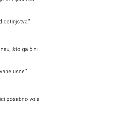
 detinjstva."
ansu, što ga čini
ovane usne."
nici posebno vole