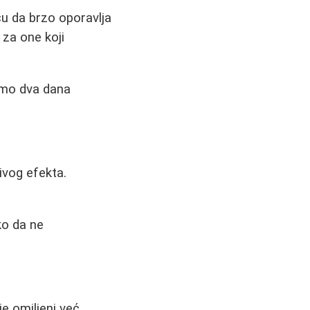
iču da brzo oporavlja
 za one koji
amo dva dana
jivog efekta.
ako da ne
je omiljeni već