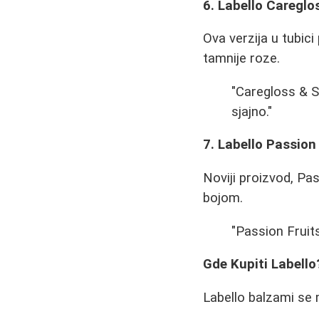
6. Labello Careglo
Ova verzija u tubici
tamnije roze.
"Caregloss & S
sjajno."
7. Labello Passion
Noviji proizvod, Pa
bojom.
"Passion Fruits
Gde Kupiti Labello
Labello balzami se 