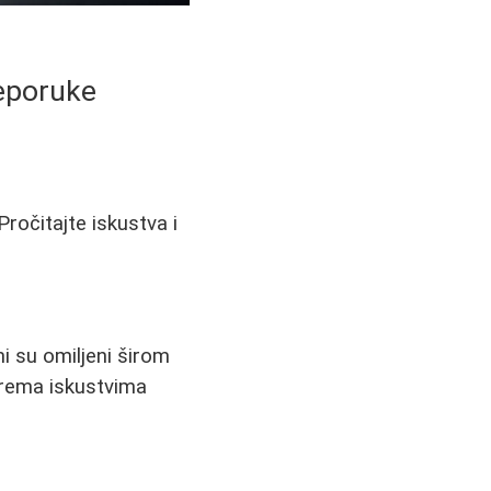
reporuke
ročitajte iskustva i
i su omiljeni širom
prema iskustvima