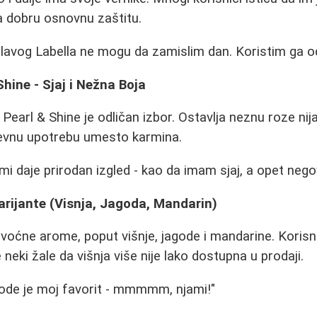
a dobru osnovnu zaštitu.
lavog Labella ne mogu da zamislim dan. Koristim ga od
Shine - Sjaj i Nežna Boja
j, Pearl & Shine je odličan izbor. Ostavlja neznu roze nij
evnu upotrebu umesto karmina.
mi daje prirodan izgled - kao da imam sjaj, a opet neg
arijante (Visnja, Jagoda, Mandarin)
e voćne arome, poput višnje, jagode i mandarine. Koris
 neki žale da višnja više nije lako dostupna u prodaji.
gode je moj favorit - mmmmm, njami!"