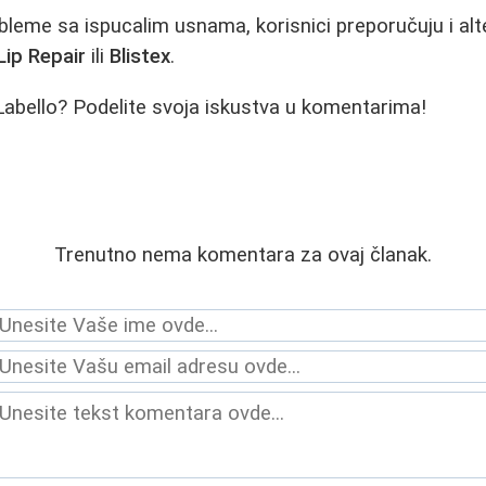
leme sa ispucalim usnama, korisnici preporučuju i alt
Lip Repair
ili
Blistex
.
i Labello? Podelite svoja iskustva u komentarima!
Trenutno nema komentara za ovaj članak.