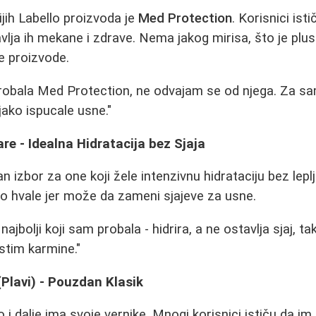
ijih Labello proizvoda je
Med Protection
. Korisnici ist
vlja ih mekane i zdrave. Nema jakog mirisa, što je plus
ne proizvode.
robala Med Protection, ne odvajam se od njega. Za s
jako ispucale usne."
re - Idealna Hidratacija bez Sjaja
n izbor za one koji žele intenzivnu hidrataciju bez lepl
o hvale jer može da zameni sjajeve za usne.
najbolji koji sam probala - hidrira, a ne ostavlja sjaj, t
stim karmine."
(Plavi) - Pouzdan Klasik
o i dalje ima svoje vernike. Mnogi korisnici ističu da im 