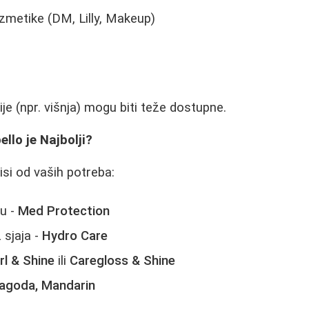
metike (DM, Lilly, Makeup)
a
ije (npr. višnja) mogu biti teže dostupne.
ello je Najbolji?
si od vaših potreba:
gu -
Med Protection
 sjaja -
Hydro Care
rl & Shine
ili
Caregloss & Shine
agoda, Mandarin