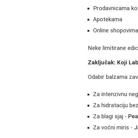
Prodavnicama koz
Apotekama
Online shopovim
Neke limitirane edic
Zaključak: Koji Lab
Odabir balzama zavi
Za intenzivnu ne
Za hidrataciju bez
Za blagi sjaj -
Pea
Za voćni miris -
J