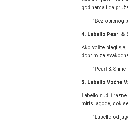
godinama i da pruž
"Bez običnog p
4. Labello Pearl & 
Ako volite blagi sja
dobrim za svakodn
"Pearl & Shine 
5. Labello Voćne V
Labello nudi i razn
miris jagode, dok se
"Labello od ja