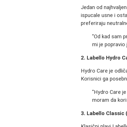
Jedan od najhvaljen
ispucale usne i osta
preferiraju neutral
"Od kad sam p
mi je popravio 
2. Labello Hydro Ca
Hydro Care je odliča
Korisnici ga posebn
"Hydro Care je 
moram da kori
3. Labello Classic 
Klasični plavi Labell