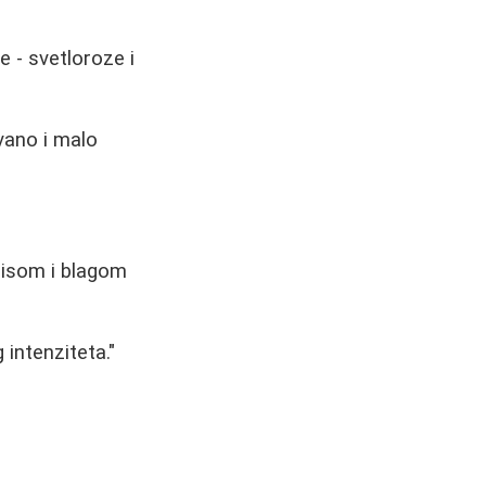
e - svetloroze i
vano i malo
irisom i blagom
 intenziteta."