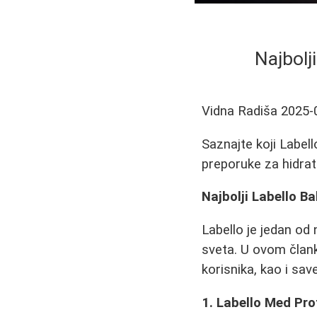
Najbolj
Vidna Radiša
2025-
Saznajte koji Labell
preporuke za hidrat
Najbolji Labello B
Labello je jedan od
sveta. U ovom člank
korisnika, kao i sa
1. Labello Med Pro