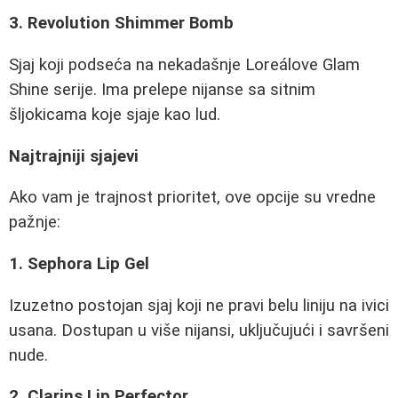
3. Revolution Shimmer Bomb
Sjaj koji podseća na nekadašnje Loreálove Glam
Shine serije. Ima prelepe nijanse sa sitnim
šljokicama koje sjaje kao lud.
Najtrajniji sjajevi
Ako vam je trajnost prioritet, ove opcije su vredne
pažnje:
1. Sephora Lip Gel
Izuzetno postojan sjaj koji ne pravi belu liniju na ivici
usana. Dostupan u više nijansi, uključujući i savršeni
nude.
2. Clarins Lip Perfector