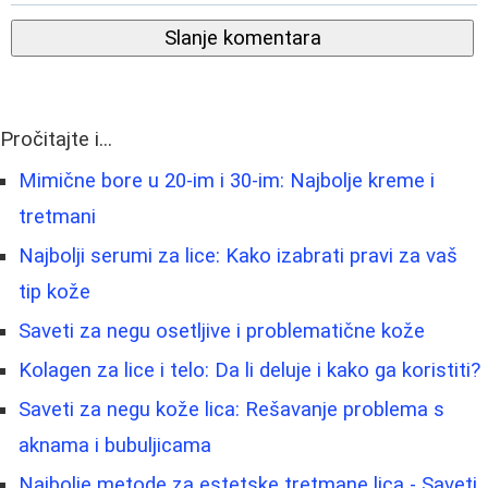
Slanje komentara
Pročitajte i...
Mimične bore u 20-im i 30-im: Najbolje kreme i
tretmani
Najbolji serumi za lice: Kako izabrati pravi za vaš
tip kože
Saveti za negu osetljive i problematične kože
Kolagen za lice i telo: Da li deluje i kako ga koristiti?
Saveti za negu kože lica: Rešavanje problema s
aknama i bubuljicama
Najbolje metode za estetske tretmane lica - Saveti