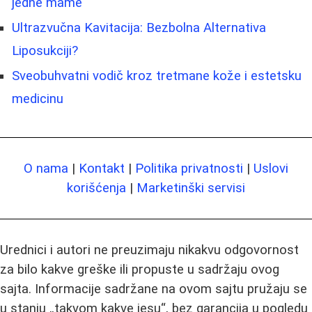
jedne mame
Ultrazvučna Kavitacija: Bezbolna Alternativa
Liposukciji?
Sveobuhvatni vodič kroz tretmane kože i estetsku
medicinu
O nama
|
Kontakt
|
Politika privatnosti
|
Uslovi
korišćenja
|
Marketinški servisi
Urednici i autori ne preuzimaju nikakvu odgovornost
za bilo kakve greške ili propuste u sadržaju ovog
sajta. Informacije sadržane na ovom sajtu pružaju se
u stanju „takvom kakve jesu“, bez garancija u pogledu