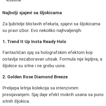
Najbolji sjajevi sa šljokicama
Za ljubitelje blistavih efekata, sjajevi sa šljokicama
su pravi izbor. Evo nekoliko najhvaljenijih:
1. Trend It Up Insta Ready Holo
Fantastičan sjaj sa holografskim efektom koji
ostavlja nezaboravan utisak. Formula nije lepljiva, a
šljokice su sitne i ne grebu usne.
2. Golden Rose Diamond Breeze
Prelijepa letnja kolekcija sa intenzivnim
presijavanjem. Sjaj daje efekt mokrih usana sa puno
sitnih šljokica.