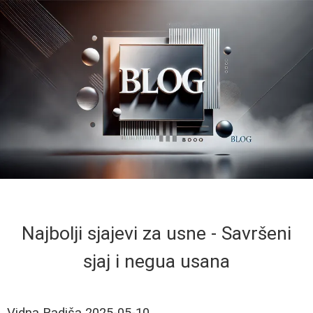
Najbolji sjajevi za usne - Savršeni
sjaj i negua usana
Vidna Radiša
2025-05-10