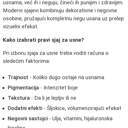
usnama, već ih i neguju, čineći ih punijim i zdravijim.
Moderni sjajevi kombinuju dekorativne i negovne
osobine, pružajući kompletnu negu usana uz prelep
vizuelni efekat.
Kako izabrati pravi sjaj za usne?
Pri izboru sjaja za usne treba voditi računa o
sledećim faktorima:
Trajnost
- Koliko dugo ostaje na usnama
Pigmentacija
- Intenzitet boje
Tekstura
- Da li je lepljiv ili ne
Dodatni efekti
- Šljokice, volumenzirajući efekat
Negovni sastojci
- Ulja, vitamini, hijaluronska
kiselina