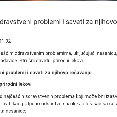
dravstveni problemi i saveti za njihov
01-02
češćim zdravstvenim problemima, uključujući nesanicu,
radavice. Stručni saveti i prirodni lekovi.
ni problemi i saveti za njihovo rešavanje
prirodni lekovi
d najčešćih zdravstvenih problema koji može biti izaz
javiti kao potpuno odsustvo sna ili kao loš san sa če
sta nesanice: