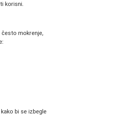
i korisni.
u često mokrenje,
e:
 kako bi se izbegle