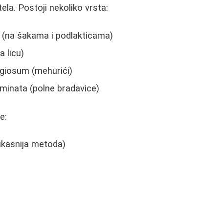
tela. Postoji nekoliko vrsta:
 (na šakama i podlakticama)
a licu)
giosum (mehurići)
inata (polne bradavice)
e:
fikasnija metoda)