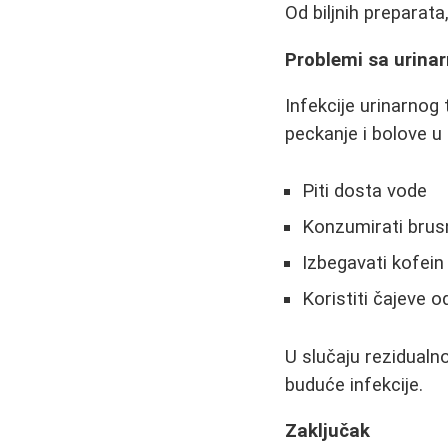
Od biljnih preparat
Problemi sa urina
Infekcije urinarnog
peckanje i bolove u
Piti dosta vode
Konzumirati brus
Izbegavati kofein
Koristiti čajeve o
U slučaju rezidualno
buduće infekcije.
Zaključak