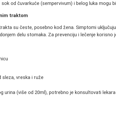
a, sok od čuvarkuće (sempervivum) i belog luka mogu bit
rnim traktom
 trakta su česte, posebno kod žena. Simptomi uključuj
 donjem delu stomaka. Za prevenciju i lečenje korisno j
nicu
d sleza, vreska i ruže
g urina (više od 20ml), potrebno je konsultovati lekara