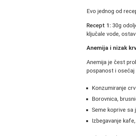
Evo jednog od recep
Recept 1:
30g odolje
ključale vode, ostavi
Anemija i nizak krv
Anemija je čest pr
pospanost i osećaj 
Konzumiranje crv
Borovnica, brusni
Seme koprive sa 
Izbegavanje kafe,