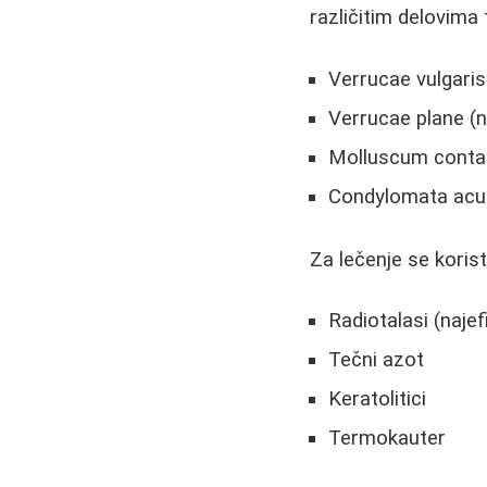
različitim delovima 
Verrucae vulgaris
Verrucae plane (n
Molluscum conta
Condylomata acum
Za lečenje se korist
Radiotalasi (naje
Tečni azot
Keratolitici
Termokauter