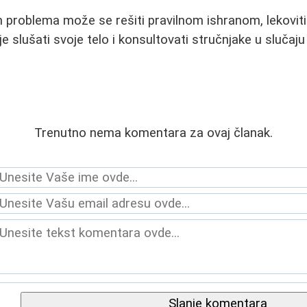
 problema može se rešiti pravilnom ishranom, lekoviti
 slušati svoje telo i konsultovati stručnjake u slučaju
Trenutno nema komentara za ovaj članak.
Slanje komentara