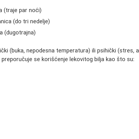
 (traje par noći)
ica (do tri nedelje)
a (dugotrajna)
ički (buka, nepodesna temperatura) ili psihički (stres,
 preporučuje se korišćenje lekovitog bilja kao što su: