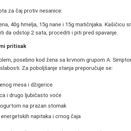
ta za čaj protiv nesanice:
na, 40g hmelja, 15g nane i 15g matičnjaka. Kašičicu sm
ti da odstoji 2 sata, procediti i piti pred spavanje.
ni pritisak
oblem, posebno kod žena sa krvnom grupom A. Simptom
slabosti. Za poboljšanje stanja preporučuje se:
enog mesa i džigerice
ca i drugo ljubičasto voće
jogurtom na prazan stomak
 energetskih napitaka i crnog čaja