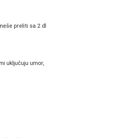
eše preliti sa 2 dl
i uključuju umor,