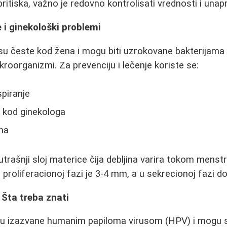
itiska, važno je redovno kontrolisati vrednosti i unapr
e i ginekološki problemi
 su česte kod žena i mogu biti uzrokovane bakterijama k
ikroorganizmi. Za prevenciju i lečenje koriste se:
spiranje
 kod ginekologa
na
trašnji sloj materice čija debljina varira tokom menstr
 proliferacionoj fazi je 3-4 mm, a u sekrecionoj fazi d
 Šta treba znati
u izazvane humanim papiloma virusom (HPV) i mogu se