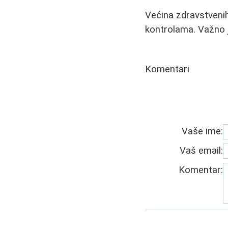
Većina zdravstvenih
kontrolama. Važno je
Komentari
Vaše ime:
Vaš email:
Komentar: