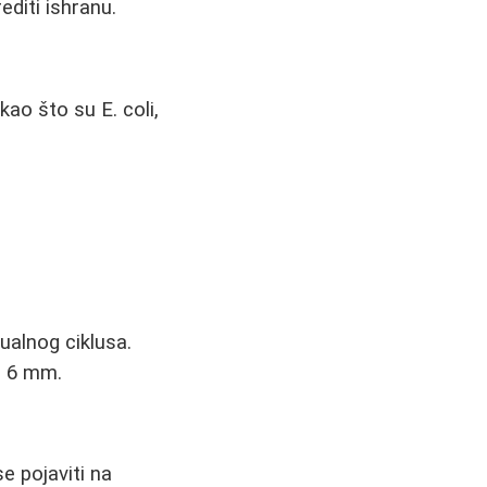
editi ishranu.
ao što su E. coli,
ualnog ciklusa.
o 6 mm.
 pojaviti na