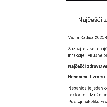
Najčešći z
Vidna Radiša
2025-
Saznajte više o naj
infekcije i virusne b
Najčešći zdravstve
Nesanica: Uzroci i 
Nesanica je jedan o
faktorima. Može se 
Postoji nekoliko vr