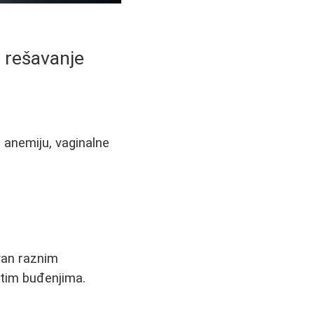
o rešavanje
 anemiju, vaginalne
van raznim
stim buđenjima.