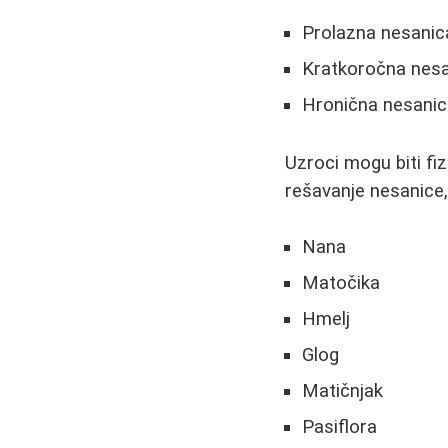
Prolazna nesanica
Kratkoročna nesan
Hronična nesanic
Uzroci mogu biti fiz
rešavanje nesanice,
Nana
Matočika
Hmelj
Glog
Matičnjak
Pasiflora