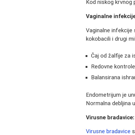
Kod niskog krvnog pr
Vaginalne infekcij
Vaginalne infekcije
kokobacili i drugi m
Čaj od žalfije za i
Redovne kontrole
Balansirana ishra
Endometrijum je unu
Normalna debljina u
Virusne bradavice:
Virusne bradavice
s