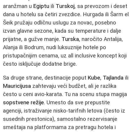
aranžman u
Egiptu
ili
Turskoj
, sa prevozom i deset
dana u hotelu sa četiri zvezdice. Hurgada ili Šarm el
Šeik pružaju odličnu uslugu za novac, posebno
izvan glavne sezone, kada su temperature i dalje
prijatne, a gužve manje.
Turska
, naročito Antalija,
Alanja ili Bodrum, nudi luksuznije hotele po
pristupačnijim cenama, uz all inclusive koncept koji
često isključuje dodatne brige.
Sa druge strane, destinacije poput
Kube
,
Tajlanda
ili
Mauricijusa
zahtevaju veći budžet, ali je razlika
često u ceni avio-karata. Tu na scenu stupa magija
sopstvene režije
. Umesto da sve prepustite
agenciji, istraživanje nisko-tarifnih letova (često iz
susednih prestonica), samostalno rezervisanje
smeštaja na platformama za pretragu hotela i