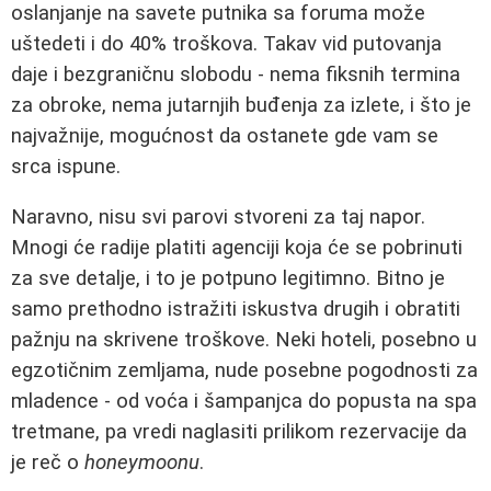
oslanjanje na savete putnika sa foruma može
uštedeti i do 40% troškova. Takav vid putovanja
daje i bezgraničnu slobodu - nema fiksnih termina
za obroke, nema jutarnjih buđenja za izlete, i što je
najvažnije, mogućnost da ostanete gde vam se
srca ispune.
Naravno, nisu svi parovi stvoreni za taj napor.
Mnogi će radije platiti agenciji koja će se pobrinuti
za sve detalje, i to je potpuno legitimno. Bitno je
samo prethodno istražiti iskustva drugih i obratiti
pažnju na skrivene troškove. Neki hoteli, posebno u
egzotičnim zemljama, nude posebne pogodnosti za
mladence - od voća i šampanjca do popusta na spa
tretmane, pa vredi naglasiti prilikom rezervacije da
je reč o
honeymoonu
.