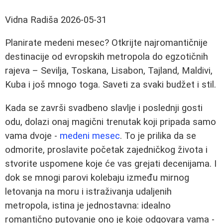
Vidna Radiša
2026-05-31
Planirate medeni mesec? Otkrijte najromantičnije
destinacije od evropskih metropola do egzotičnih
rajeva – Sevilja, Toskana, Lisabon, Tajland, Maldivi,
Kuba i još mnogo toga. Saveti za svaki budžet i stil.
Kada se završi svadbeno slavlje i poslednji gosti
odu, dolazi onaj magični trenutak koji pripada samo
vama dvoje -
medeni mesec
. To je prilika da se
odmorite, proslavite početak zajedničkog života i
stvorite uspomene koje će vas grejati decenijama. I
dok se mnogi parovi kolebaju između mirnog
letovanja na moru i istraživanja udaljenih
metropola, istina je jednostavna: idealno
romantično putovanje ono je koje odgovara vama -