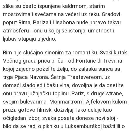
slike su često ispunjene kaldrmom, starim
mostovima i svećama na večeri uz reku. Gradovi
poput
Rima
,
Pariza
i
Lisabona
nude upravo takvu
atmosferu - onu u kojoj se istorija, umetnost i
ljubav stapaju u jedno.
Rim
nije slučajno sinonim za romantiku. Svaki kutak
Večnog grada priča priču - od Fontane di Trevi na
kojoj zajedno poželite želju, do zalaska sunca sa
trga Pjaca Navona. Šetnja Trastevereom, uz
domaći sladoled i čašu vina, dovoljna je da osetite
onu pravu južnjačku toplinu.
Pariz
, s druge strane,
svojim bulevarima, Monmartrom i Ajfelovom kulom
pruža gotovo filmski doživljaj. Iako deluje kao
očigledan izbor, svaka poseta donese novi sloj -
bilo da se radi o pikniku u Luksemburškoj bašti ili o