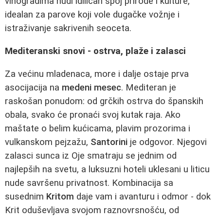
vinogradima nudi idiličan spoj prirode i kulture,
idealan za parove koji vole dugačke vožnje i
istraživanje sakrivenih seoceta.
Mediteranski snovi - ostrva, plaže i zalasci
Za većinu mladenaca, more i dalje ostaje prva
asocijacija na
medeni mesec
. Mediteran je
raskošan ponudom: od grčkih ostrva do španskih
obala, svako će pronaći svoj kutak raja. Ako
maštate o belim kućicama, plavim prozorima i
vulkanskom pejzažu,
Santorini
je odgovor. Njegovi
zalasci sunca iz Oje smatraju se jednim od
najlepših na svetu, a luksuzni hoteli uklesani u liticu
nude savršenu privatnost. Kombinacija sa
susednim
Kritom
daje vam i avanturu i odmor - dok
Krit oduševljava svojom raznovrsnošću, od