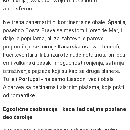
Kefalonija
, svako sa svojom posebnom
atmosferom.
Ne treba zanemariti ni kontinentalne obale.
Španija
,
posebno Costa Brava sa mestom Ljoret de Mar, i
dalje je popularna, ali za zahtevnije parove
preporučuju se mirnije
Kanarska ostrva
.
Tenerifi
,
Fuerteventura ili Lanzarote nude netaknutu prirodu,
crni vulkanski pesak i mogućnost ronjenja, safarija i
istraživanja pejzaža koji su kao sa druge planete.
Tu je i
Portugal
- ne samo Lisabon, već i obala
Algarvea sa pećinama i zlatnim plažama, koja pršti
od romantike.
Egzotične destinacije - kada tad daljina postane
deo čarolije