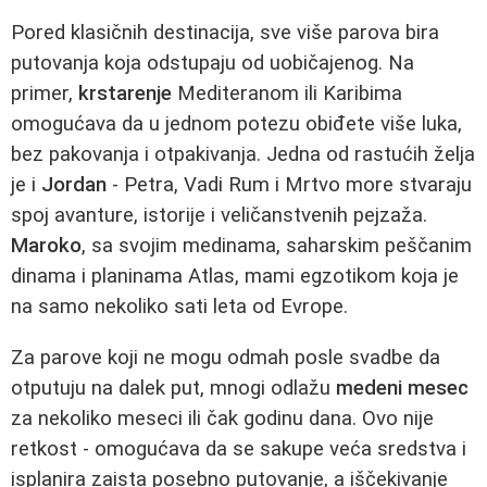
Pored klasičnih destinacija, sve više parova bira
putovanja koja odstupaju od uobičajenog. Na
primer,
krstarenje
Mediteranom ili Karibima
omogućava da u jednom potezu obiđete više luka,
bez pakovanja i otpakivanja. Jedna od rastućih želja
je i
Jordan
- Petra, Vadi Rum i Mrtvo more stvaraju
spoj avanture, istorije i veličanstvenih pejzaža.
Maroko
, sa svojim medinama, saharskim peščanim
dinama i planinama Atlas, mami egzotikom koja je
na samo nekoliko sati leta od Evrope.
Za parove koji ne mogu odmah posle svadbe da
otputuju na dalek put, mnogi odlažu
medeni mesec
za nekoliko meseci ili čak godinu dana. Ovo nije
retkost - omogućava da se sakupe veća sredstva i
isplanira zaista posebno putovanje, a iščekivanje