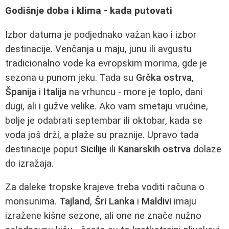
Godišnje doba i klima - kada putovati
Izbor datuma je podjednako važan kao i izbor
destinacije. Venčanja u maju, junu ili avgustu
tradicionalno vode ka evropskim morima, gde je
sezona u punom jeku. Tada su
Grčka ostrva
,
Španija
i
Italija
na vrhuncu - more je toplo, dani
dugi, ali i gužve velike. Ako vam smetaju vrućine,
bolje je odabrati septembar ili oktobar, kada se
voda još drži, a plaže su praznije. Upravo tada
destinacije poput
Sicilije
ili
Kanarskih ostrva
dolaze
do izražaja.
Za daleke tropske krajeve treba voditi računa o
monsunima.
Tajland
,
Šri Lanka
i
Maldivi
imaju
izražene kišne sezone, ali one ne znače nužno