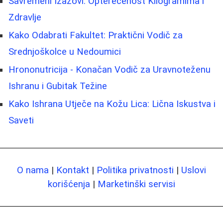
Savremeni Izazovi: Opterećenost Kilogramima i
Zdravlje
Kako Odabrati Fakultet: Praktični Vodič za
Srednjoškolce u Nedoumici
Hrononutricija - Konačan Vodič za Uravnoteženu
Ishranu i Gubitak Težine
Kako Ishrana Utječe na Kožu Lica: Lična Iskustva i
Saveti
O nama
|
Kontakt
|
Politika privatnosti
|
Uslovi
korišćenja
|
Marketinški servisi