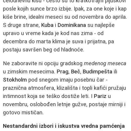
celodnevnu kišu - često su to kratkotrajni pljuskovi
posle kojih sunce brzo izbije. Ipak, za one koje i kap
kiše brine, idealni meseci su od novembra do aprila.
S druge strane,
Kuba
i
Dominikana
su najlepše
upravo u vreme kada je kod nas zima - od
decembra do marta klima je suva i prijatna, pa
postaju savršen beg od hladnoće.
Ne zaboravite ni opciju gradskog
medenog meseca
u zimskim mesecima.
Prag
,
Beč
,
Budimpešta
ili
Stokholm
pod snegom imaju posebnu čar -
praznična atmosfera, klizališta i topli kafići pružaju
intimnost koja se teško dostiže leti. I
Pariz
u
novembru, oslobođen letnje gužve, postaje mirniji i
gotovo mističan.
Nestandardni izbori i iskustva vredna pamćenja