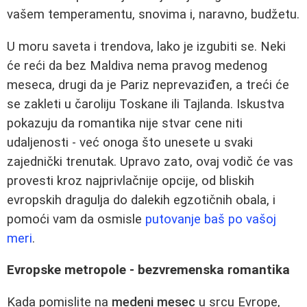
vašem temperamentu, snovima i, naravno, budžetu.
U moru saveta i trendova, lako je izgubiti se. Neki
će reći da bez Maldiva nema pravog medenog
meseca, drugi da je Pariz neprevaziđen, a treći će
se zakleti u čaroliju Toskane ili Tajlanda. Iskustva
pokazuju da romantika nije stvar cene niti
udaljenosti - već onoga što unesete u svaki
zajednički trenutak. Upravo zato, ovaj vodič će vas
provesti kroz najprivlačnije opcije, od bliskih
evropskih dragulja do dalekih egzotičnih obala, i
pomoći vam da osmisle
putovanje baš po vašoj
meri
.
Evropske metropole - bezvremenska romantika
Kada pomislite na
medeni mesec
u srcu Evrope,