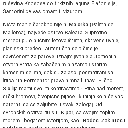
ruševina Knososa do tirkiznih laguna Elafonisija,
Santorini će vas omamiti vizurom.
Ništa manje čarobno nije ni
Majorka
(Palma de
Mallorca), najveće ostrvo Baleara. Suprotno
stereotipu o bučnim letovalištima, skrivene uvale,
planinski predeo i autentična sela čine je
savršenom za parove. Iznajmljivanje automobila
otvara vrata ka zabačenim plažama i starim
kamenim selima, dok su zalasci posmatrani sa
litica rta Formentor prava himna ljubavi. Slično,
Sicilija
mami svojim kontrastima - Etna nad morem,
grčki hramovi, živopisne pijace i kuhinja koja će vas
naterati da se zaljubite u svaki zalogaj. Od
evropskih ostrva, tu su i
Kipar
, sa svojim toplim
morem i bogatom istorijom, kao i
Rodos
,
Zakintos
i