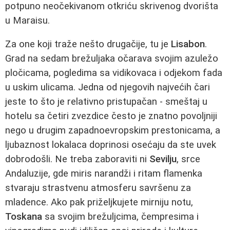
potpuno neočekivanom otkriću skrivenog dvorišta
u Maraisu.
Za one koji traže nešto drugačije, tu je
Lisabon
.
Grad na sedam brežuljaka očarava svojim azuležo
pločicama, pogledima sa vidikovaca i odjekom fada
u uskim ulicama. Jedna od njegovih najvećih čari
jeste to što je relativno pristupačan - smeštaj u
hotelu sa četiri zvezdice često je znatno povoljniji
nego u drugim zapadnoevropskim prestonicama, a
ljubaznost lokalaca doprinosi osećaju da ste uvek
dobrodošli. Ne treba zaboraviti ni
Sevilju
, srce
Andaluzije, gde miris narandži i ritam flamenka
stvaraju strastvenu atmosferu savršenu za
mladence. Ako pak priželjkujete mirniju notu,
Toskana
sa svojim brežuljcima, čempresima i