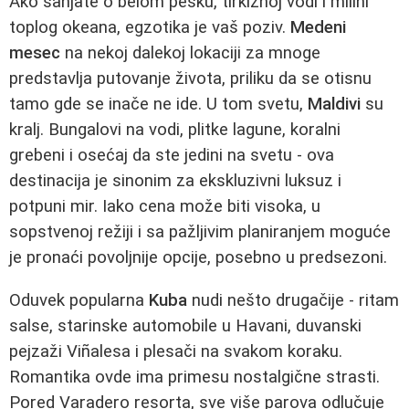
Ako sanjate o belom pesku, tirkiznoj vodi i milini
toplog okeana, egzotika je vaš poziv.
Medeni
mesec
na nekoj dalekoj lokaciji za mnoge
predstavlja putovanje života, priliku da se otisnu
tamo gde se inače ne ide. U tom svetu,
Maldivi
su
kralj. Bungalovi na vodi, plitke lagune, koralni
grebeni i osećaj da ste jedini na svetu - ova
destinacija je sinonim za ekskluzivni luksuz i
potpuni mir. Iako cena može biti visoka, u
sopstvenoj režiji i sa pažljivim planiranjem moguće
je pronaći povoljnije opcije, posebno u predsezoni.
Oduvek popularna
Kuba
nudi nešto drugačije - ritam
salse, starinske automobile u Havani, duvanski
pejzaži Viñalesa i plesači na svakom koraku.
Romantika ovde ima primesu nostalgične strasti.
Pored Varadero resorta, sve više parova odlučuje