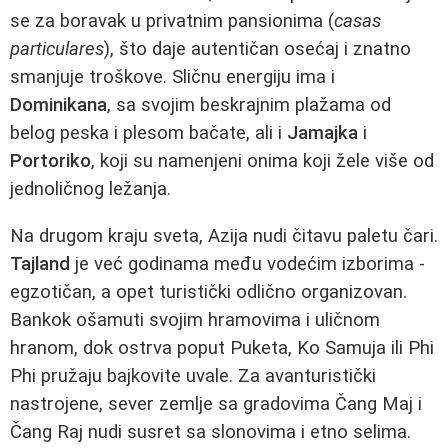
se za boravak u privatnim pansionima (
casas
particulares
), što daje autentičan osećaj i znatno
smanjuje troškove. Sličnu energiju ima i
Dominikana
, sa svojim beskrajnim plažama od
belog peska i plesom bačate, ali i
Jamajka
i
Portoriko
, koji su namenjeni onima koji žele više od
jednoličnog ležanja.
Na drugom kraju sveta, Azija nudi čitavu paletu čari.
Tajland
je već godinama među vodećim izborima -
egzotičan, a opet turistički odlično organizovan.
Bankok ošamuti svojim hramovima i uličnom
hranom, dok ostrva poput Puketa, Ko Samuja ili Phi
Phi pružaju bajkovite uvale. Za avanturistički
nastrojene, sever zemlje sa gradovima Čang Maj i
Čang Raj nudi susret sa slonovima i etno selima.