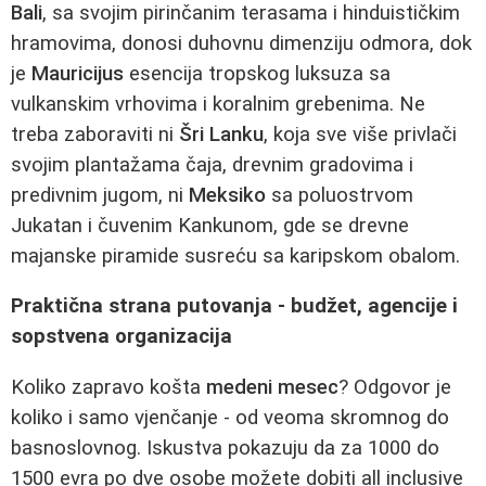
Bali
, sa svojim pirinčanim terasama i hinduističkim
hramovima, donosi duhovnu dimenziju odmora, dok
je
Mauricijus
esencija tropskog luksuza sa
vulkanskim vrhovima i koralnim grebenima. Ne
treba zaboraviti ni
Šri Lanku
, koja sve više privlači
svojim plantažama čaja, drevnim gradovima i
predivnim jugom, ni
Meksiko
sa poluostrvom
Jukatan i čuvenim Kankunom, gde se drevne
majanske piramide susreću sa karipskom obalom.
Praktična strana putovanja - budžet, agencije i
sopstvena organizacija
Koliko zapravo košta
medeni mesec
? Odgovor je
koliko i samo vjenčanje - od veoma skromnog do
basnoslovnog. Iskustva pokazuju da za 1000 do
1500 evra po dve osobe možete dobiti all inclusive