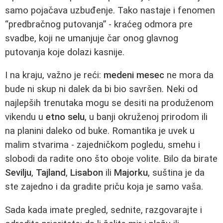
samo pojačava uzbuđenje. Tako nastaje i fenomen
“predbračnog putovanja” - kraćeg odmora pre
svadbe, koji ne umanjuje čar onog glavnog
putovanja koje dolazi kasnije.
I na kraju, važno je reći:
medeni mesec
ne mora da
bude ni skup ni dalek da bi bio savršen. Neki od
najlepših trenutaka mogu se desiti na produženom
vikendu u
etno selu
, u banji okruženoj prirodom ili
na planini daleko od buke. Romantika je uvek u
malim stvarima - zajedničkom pogledu, smehu i
slobodi da radite ono što oboje volite. Bilo da birate
Sevilju
,
Tajland
,
Lisabon
ili
Majorku
, suština je da
ste zajedno i da gradite priču koja je samo vaša.
Sada kada imate pregled, sednite, razgovarajte i