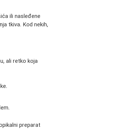
ića ili nasleđene
ja tkiva. Kod nekih,
 ali retko koja
ke.
lem.
opikalni preparat