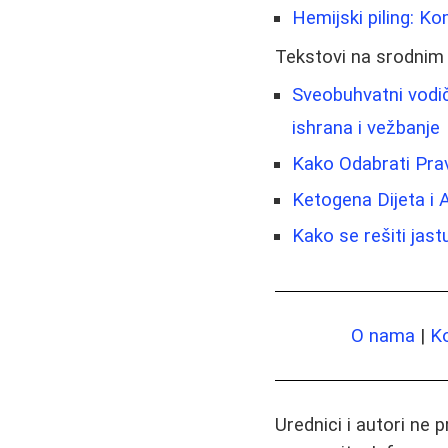
Hemijski piling: K
Tekstovi na srodnim
Sveobuhvatni vodič 
ishrana i vežbanje
Kako Odabrati Pra
Ketogena Dijeta i 
Kako se rešiti jast
O nama
|
K
Urednici i autori ne 