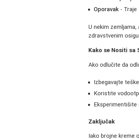
Oporavak
- Traje 
U nekim zemljama, 
zdravstvenim osigu
Kako se Nositi sa
Ako odlučite da odl
Izbegavajte tešk
Koristite vodootp
Eksperimentišite 
Zaključak
Iako brojne kreme o