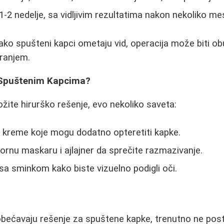
1-2 nedelje, sa vidljivim rezultatima nakon nekoliko me
ako spušteni kapci ometaju vid, operacija može biti o
ranjem.
 Spuštenim Kapcima?
ožite hirurško rešenje, evo nekoliko saveta:
e kreme koje mogu dodatno opteretiti kapke.
ornu maskaru i ajlajner da sprečite razmazivanje.
sa sminkom kako biste vizuelno podigli oči.
bećavaju rešenje za spuštene kapke, trenutno ne posto