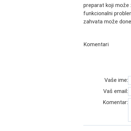
preparat koji može 
funkcionalni proble
zahvata može doneti
Komentari
Vaše ime:
Vaš email:
Komentar: