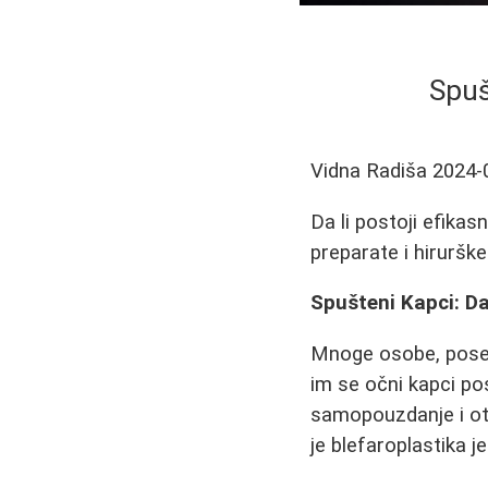
Spuš
Vidna Radiša
2024-
Da li postoji efik
preparate i hiruršk
Spušteni Kapci: Da 
Mnoge osobe, poseb
im se očni kapci po
samopouzdanje i otež
je blefaroplastika j