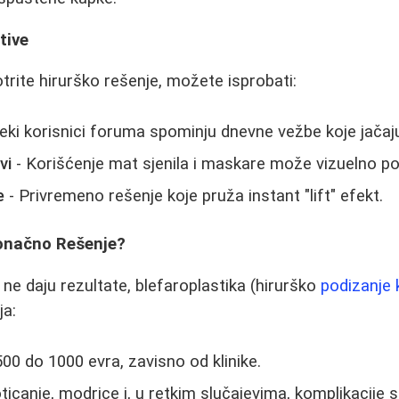
tive
rite hirurško rešenje, možete isprobati:
eki korisnici foruma spominju dnevne vežbe koje jačaju
vi
- Korišćenje mat sjenila i maskare može vizuelno podi
e
- Privremeno rešenje koje pruža instant "lift" efekt.
Konačno Rešenje?
ne daju rezultate, blefaroplastika (hirurško
podizanje
ja:
500 do 1000 evra, zavisno od klinike.
oticanje, modrice i, u retkim slučajevima, komplikacije 