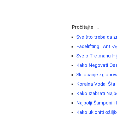
Pročitajte i...
Sve što treba da z
Facelifting i Anti-
Sve o Tretmanu Hij
Kako Negovati Oset
Skljocanje zglobova
Koralna Voda: Šta 
Kako Izabrati Najb
Najbolji Šamponi i
Kako ukloniti ožiljk