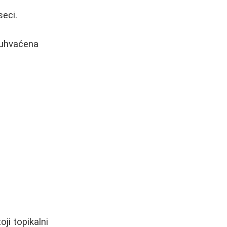
seci.
buhvaćena
ji topikalni