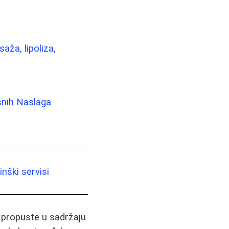
aža, lipoliza,
snih Naslaga
nški servisi
i propuste u sadržaju