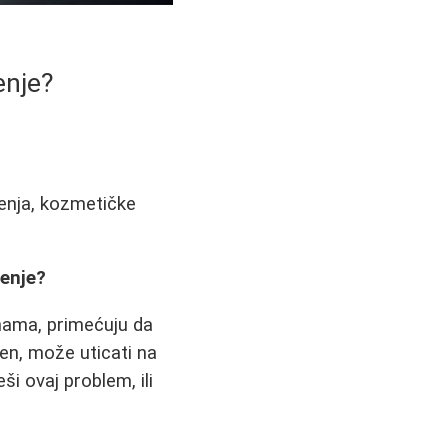
enje?
enja, kozmetičke
šenje?
nama, primećuju da
en, može uticati na
i ovaj problem, ili