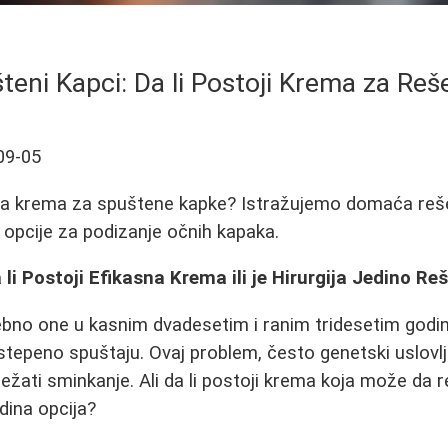
teni Kapci: Da li Postoji Krema za Reš
09-05
asna krema za spuštene kapke? Istražujemo domaća reš
e opcije za podizanje očnih kapaka.
li Postoji Efikasna Krema ili je Hirurgija Jedino Re
no one u kasnim dvadesetim i ranim tridesetim godi
stepeno spuštaju. Ovaj problem, često genetski uslovlj
ati sminkanje. Ali da li postoji krema koja može da reš
edina opcija?