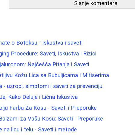
Slanje komentara
nate o Botoksu - Iskustva i saveti
Aging Procedure: Saveti, Iskustva i Rizici
aluronom: Najčešća Pitanja i Saveti
ljivu Kožu Lica sa Bubuljicama i Mitiserima
 - uzroci, simptomi i saveti za prevenciju
Je, Kako Deluje i Lična Iskustva
olju Farbu Za Kosu - Saveti i Preporuke
 Balzami za Vašu Kosu: Saveti i Preporuke
e na licu i telu - Saveti i metode