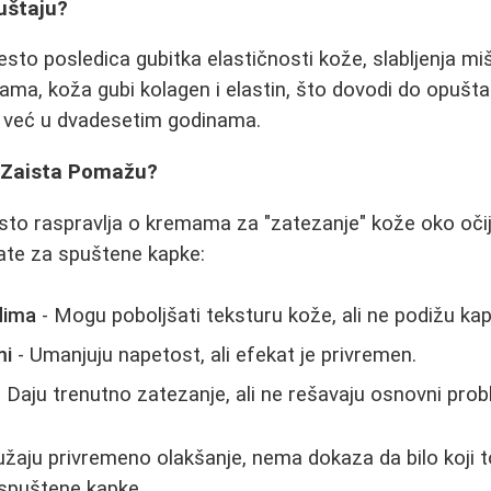
uštaju?
sto posledica gubitka elastičnosti kože, slabljenja miš
ama, koža gubi kolagen i elastin, što dovodi do opuštan
e već u dvadesetim godinama.
i Zaista Pomažu?
o raspravlja o kremama za "zatezanje" kože oko očiju,
tate za spuštene kapke:
dima
- Mogu poboljšati teksturu kože, ali ne podižu kap
mi
- Umanjuju napetost, ali efekat je privremen.
 Daju trenutno zatezanje, ali ne rešavaju osnovni prob
žaju privremeno olakšanje, nema dokaza da bilo koji t
 spuštene kapke.