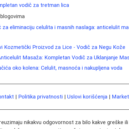
ompletan vodič za tretman lica
 blogovima
za eliminaciju celulita i masnih naslaga: anticelulit mas
vi Kozmetički Proizvod za Lice - Vodič za Negu Kože
Anticelulit Masaža: Kompletan Vodič za Uklanjanje Ma
učića oko kolena: Celulit, masnoća i nakupljena voda
ontakt
|
Politika privatnosti
|
Uslovi korišćenja
|
Marketi
preuzimaju nikakvu odgovornost za bilo kakve greške il