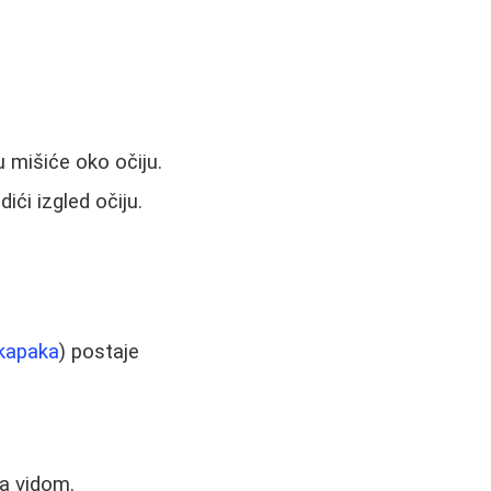
 mišiće oko očiju.
ći izgled očiju.
 kapaka
) postaje
sa vidom.