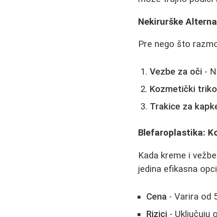
Nekirurške Alterna
Pre nego što razmot
Vezbe za oči
- N
Kozmetički triko
Trakice za kapk
Blefaroplastika: 
Kada kreme i vežbe 
jedina efikasna opci
Cena
- Varira od 
Rizici
- Uključuju 