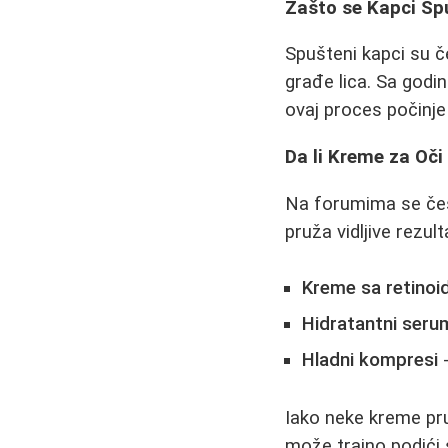
Zašto se Kapci Sp
Spušteni kapci su če
građe lica. Sa godin
ovaj proces počinj
Da li Kreme za Oč
Na forumima se čest
pruža vidljive rezul
Kreme sa retinoi
Hidratantni seru
Hladni kompresi
-
Iako neke kreme pru
može trajno podići