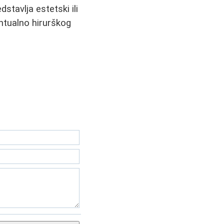
stavlja estetski ili
entualno hirurškog