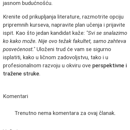
jasnom budućnošću.
Krenite od prikupljanja literature, razmotrite opciju
pripremnih kurseva, napravite plan učenja i prijavite
ispit. Kao što jedan kandidat kaže:
"Svi se snalazimo
ko kako može. Nije ovo težak fakultet, samo zahteva
posvećenost."
Uloženi trud će vam se sigurno
isplatiti, kako u ličnom zadovoljstvu, tako i u
profesionalnom razvoju u okviru ove
perspektivne i
tražene struke
.
Komentari
Trenutno nema komentara za ovaj članak.