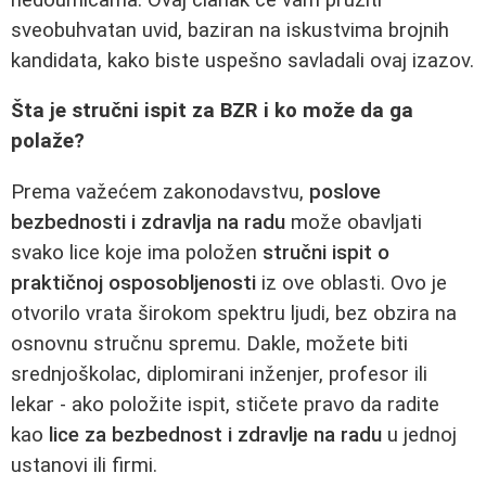
sveobuhvatan uvid, baziran na iskustvima brojnih
kandidata, kako biste uspešno savladali ovaj izazov.
Šta je stručni ispit za BZR i ko može da ga
polaže?
Prema važećem zakonodavstvu,
poslove
bezbednosti i zdravlja na radu
može obavljati
svako lice koje ima položen
stručni ispit o
praktičnoj osposobljenosti
iz ove oblasti. Ovo je
otvorilo vrata širokom spektru ljudi, bez obzira na
osnovnu stručnu spremu. Dakle, možete biti
srednjoškolac, diplomirani inženjer, profesor ili
lekar - ako položite ispit, stičete pravo da radite
kao
lice za bezbednost i zdravlje na radu
u jednoj
ustanovi ili firmi.