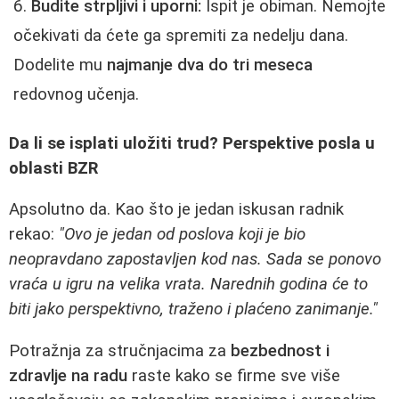
Budite strpljivi i uporni:
Ispit je obiman. Nemojte
očekivati da ćete ga spremiti za nedelju dana.
Dodelite mu
najmanje dva do tri meseca
redovnog učenja.
Da li se isplati uložiti trud? Perspektive posla u
oblasti BZR
Apsolutno da. Kao što je jedan iskusan radnik
rekao:
"Ovo je jedan od poslova koji je bio
neopravdano zapostavljen kod nas. Sada se ponovo
vraća u igru na velika vrata. Narednih godina će to
biti jako perspektivno, traženo i plaćeno zanimanje."
Potražnja za stručnjacima za
bezbednost i
zdravlje na radu
raste kako se firme sve više