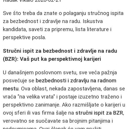
Sve što treba da znate o polaganju stručnog ispita
za bezbednost i zdravlje na radu. Iskustva
kandidata, saveti za pripremu, lista literature i
perspektive posla.
Stručni ispit za bezbednost i zdravlje na radu
(BZR): Vaš put ka perspektivnoj karijeri
U današnjem poslovnom svetu, sve veća pažnja
posvećuje se
bezbednosti i zdravlju na radnom
mestu
. Ova oblast, nekada zapostavljena, danas se
vraća "na velika vrata" i postaje izuzetno traženo i
perspektivno zanimanje. Ako razmišljate o karijeri u
ovoj sferi ili vas firma šalje na
stručni ispit za BZR
,
verovatno se suočavate sa brojnim pitanjima i
nedoumicama. Ovaj članak će vam pružiti