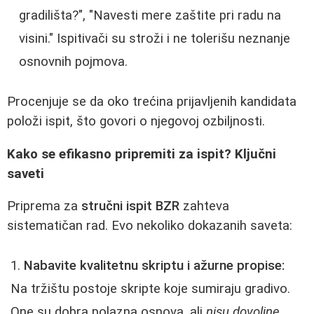
gradilišta?", "Navesti mere zaštite pri radu na
visini." Ispitivači su stroži i ne tolerišu neznanje
osnovnih pojmova.
Procenjuje se da oko trećina prijavljenih kandidata
položi ispit, što govori o njegovoj ozbiljnosti.
Kako se efikasno pripremiti za ispit? Ključni
saveti
Priprema za
stručni ispit BZR
zahteva
sistematičan rad. Evo nekoliko dokazanih saveta:
Nabavite kvalitetnu skriptu i ažurne propise:
Na tržištu postoje skripte koje sumiraju gradivo.
One su dobra polazna osnova, ali
nisu dovoljne
.