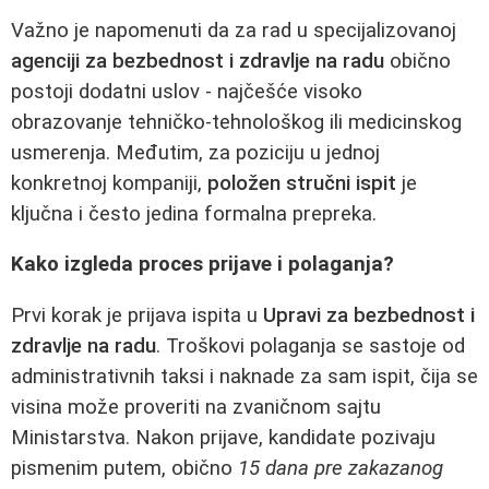
Važno je napomenuti da za rad u specijalizovanoj
agenciji za bezbednost i zdravlje na radu
obično
postoji dodatni uslov - najčešće visoko
obrazovanje tehničko-tehnološkog ili medicinskog
usmerenja. Međutim, za poziciju u jednoj
konkretnoj kompaniji,
položen stručni ispit
je
ključna i često jedina formalna prepreka.
Kako izgleda proces prijave i polaganja?
Prvi korak je prijava ispita u
Upravi za bezbednost i
zdravlje na radu
. Troškovi polaganja se sastoje od
administrativnih taksi i naknade za sam ispit, čija se
visina može proveriti na zvaničnom sajtu
Ministarstva. Nakon prijave, kandidate pozivaju
pismenim putem, obično
15 dana pre zakazanog