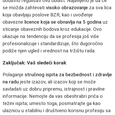
dodatno regulisati ovu oblast. Najavljeno je da će
se možda zahtevati
visoko obrazovanje
za sva lica
koja obavljaju poslove BZR, kao i uvođenje
obavezne
licence koja se obnavlja na 5 godina
uz
sticanje obaveznih bodova kroz edukacije. Ovo
ukazuje na tendenciju da se profesija još više
profesionalizuje i standardizuje, što dugoročno
podiže njen ugled i vrednost na tržištu rada.
Zaključak: Vaš sledeći korak
Polaganje
stručnog ispita za bezbednost i zdravlje
na radu
jeste izazov, ali izazov koji se može
savladati uz dobru pripremu, istrajnost i pravilne
informacije. Nemojte da vas obeshrabri priča o
težini ispita; umesto toga, posmatrajte ga kao
ulaznicu u stabilnu i društveno korisnu profesiju sa