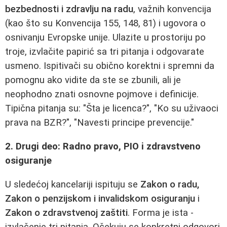
bezbednosti i zdravlju na radu
, važnih konvencija
(kao što su Konvencija 155, 148, 81) i ugovora o
osnivanju Evropske unije. Ulazite u prostoriju po
troje, izvlačite papirić sa tri pitanja i odgovarate
usmeno. Ispitivači su obično korektni i spremni da
pomognu ako vidite da ste se zbunili, ali je
neophodno znati osnovne pojmove i definicije.
Tipična pitanja su: "Šta je licenca?", "Ko su uživaoci
prava na BZR?", "Navesti principe prevencije."
2. Drugi deo: Radno pravo, PIO i zdravstveno
osiguranje
U sledećoj kancelariji ispituju se
Zakon o radu,
Zakon o penzijskom i invalidskom osiguranju
i
Zakon o zdravstvenoj zaštiti
. Forma je ista -
izvlačenje tri pitanja. Očekuju se konkretni odgovori