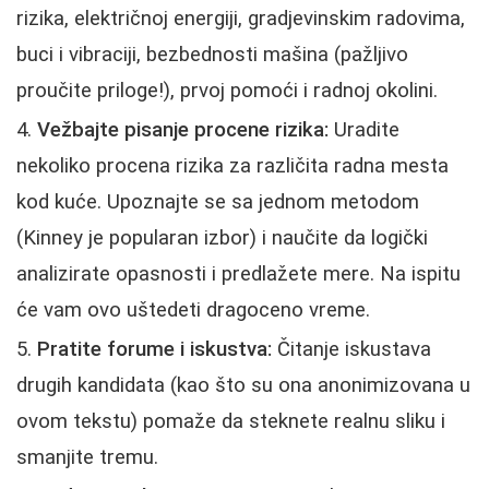
rizika, električnoj energiji, gradjevinskim radovima,
buci i vibraciji, bezbednosti mašina (pažljivo
proučite priloge!), prvoj pomoći i radnoj okolini.
Vežbajte pisanje procene rizika:
Uradite
nekoliko procena rizika za različita radna mesta
kod kuće. Upoznajte se sa jednom metodom
(Kinney je popularan izbor) i naučite da logički
analizirate opasnosti i predlažete mere. Na ispitu
će vam ovo uštedeti dragoceno vreme.
Pratite forume i iskustva:
Čitanje iskustava
drugih kandidata (kao što su ona anonimizovana u
ovom tekstu) pomaže da steknete realnu sliku i
smanjite tremu.