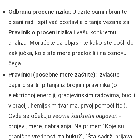
Odbrana procene rizika:
Ulazite sami i branite
pisani rad. Ispitivač postavlja pitanja vezana za
Pravilnik o proceni rizika
i vašu konkretnu
analizu. Moraćete da objasnite kako ste došli do
zaključka, koje ste mere predložili i na osnovu
čega.
Pravilnici (posebne mere zaštite):
Izvlačite
papirić sa tri pitanja iz brojnih pravilnika (o
električnoj energiji, gradjevinskim radovima, buci i
vibraciji, hemijskim tvarima, prvoj pomoći itd.).
Ovde se očekuju
veoma konkretni odgovori
-
brojevi, mere, nabrajanja. Na primer: "Koje su
granične vrednosti za buku?", "Šta sadrži prijava