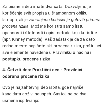
Za pismeni deo imate
dva sata
. Dozvoljeno je
korišćenje svih propisa u štampanom obliku i
laptopa, ali je
zabranjeno korišćenje gotovih primera
procena rizika
. Možete koristiti samo listu
opasnosti i štetnosti i opis metode koju koristite
(npr. Kinney metoda). Vaš zadatak je da za dato
radno mesto napišete akt procene rizika, poštujući
sve elemente navedene u
Pravilniku o načinu i
postupku procene rizika
.
4. Četvrti deo: Praktični deo - Pravilnici i
odbrana procene rizika
Ovo je najzahtevniji deo ispita, gde najviše
kandidata doživi neuspeh. Sastoji se od dva
usmena ispitivanja: