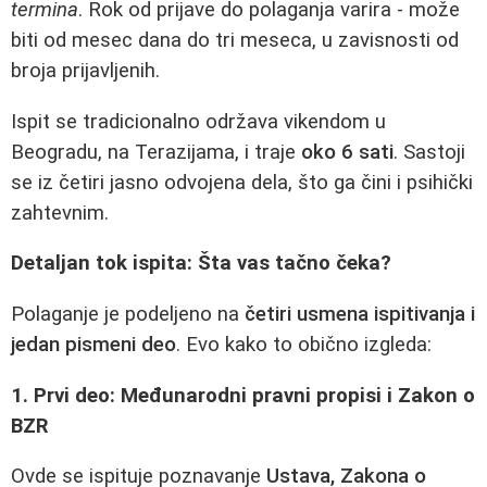
termina
. Rok od prijave do polaganja varira - može
biti od mesec dana do tri meseca, u zavisnosti od
broja prijavljenih.
Ispit se tradicionalno održava vikendom u
Beogradu, na Terazijama, i traje
oko 6 sati
. Sastoji
se iz četiri jasno odvojena dela, što ga čini i psihički
zahtevnim.
Detaljan tok ispita: Šta vas tačno čeka?
Polaganje je podeljeno na
četiri usmena ispitivanja i
jedan pismeni deo
. Evo kako to obično izgleda:
1. Prvi deo: Međunarodni pravni propisi i Zakon o
BZR
Ovde se ispituje poznavanje
Ustava, Zakona o