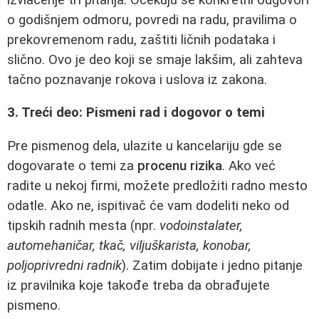
o godišnjem odmoru, povredi na radu, pravilima o
prekovremenom radu, zaštiti ličnih podataka i
slično. Ovo je deo koji se smaje lakšim, ali zahteva
tačno poznavanje rokova i uslova iz zakona.
3. Treći deo: Pismeni rad i dogovor o temi
Pre pismenog dela, ulazite u kancelariju gde se
dogovarate o temi za
procenu rizika
. Ako već
radite u nekoj firmi, možete predložiti radno mesto
odatle. Ako ne, ispitivač će vam dodeliti neko od
tipskih radnih mesta (npr.
vodoinstalater,
automehaničar, tkač, viljuškarista, konobar,
poljoprivredni radnik
). Zatim dobijate i jedno pitanje
iz pravilnika koje takođe treba da obrađujete
pismeno.