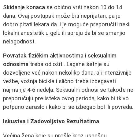
Skidanje konaca
se obično vrši nakon 10 do 14
dana. Ovaj postupak može biti neprijatan, pa je
dobro pitati lekara da li je moguće preporučiti neki
lokalni anestetik u gelu ili spreju da bi se smanjio
nelagodnost.
Povratak fizičkim aktivnostima i seksualnim
odnosima
treba odložiti. Lagane šetnje su
dozvoljene već nakon nekoliko dana, ali intenzivnije
vežbe, vožnja bicikla i slično treba izbegavati
najmanje 4-6 nedeļa. Seksualni odnosi se takođe ne
preporučuju pre isteka ovog perioda, kako bi tkivo
potpuno zaraslo i kako bi se izbegao bol ili povreda.
Iskustva i Zadovoljstvo Rezultatima
Većina žena koje su prošle kroz uspešnu