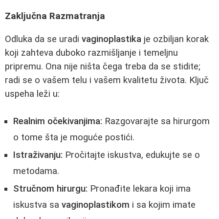
Zaključna Razmatranja
Odluka da se uradi
vaginoplastika
je ozbiljan korak
koji zahteva duboko razmišljanje i temeljnu
pripremu. Ona nije ništa čega treba da se stidite;
radi se o vašem telu i vašem kvalitetu života. Ključ
uspeha leži u:
Realnim očekivanjima:
Razgovarajte sa hirurgom
o tome šta je moguće postići.
Istraživanju:
Pročitajte iskustva, edukujte se o
metodama.
Stručnom hirurgu:
Pronađite lekara koji ima
iskustva sa
vaginoplastikom
i sa kojim imate