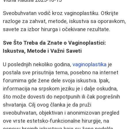
Sveobuhvatan vodič kroz vaginoplastiku. Otkrijte
razloge za zahvat, metode, iskustva sa oporavkom,
savete za izbor hirurga i očekivane rezultate.
Sve Što Treba da Znate o Vaginoplastici:
Iskustva, Metode i Važni Saveti
U poslednjih nekoliko godina,
vaginoplastika
je
postala sve prisutnija tema, posebno na internet
forumima gde žene dele svoja iskustva. Ipak,
informacija na srpskom jeziku je i dalje oskudna,
što može dovesti do nepotpunih ili čak pogrešnih
shvatanja. Cilj ovog članka je da pruži
sveobuhvatan, objektivan i anonimizovan pregled
ove vrste estetsko-funkcionalne hirurgije, na
osnovu brojnih iskustava koje su žene podelile.