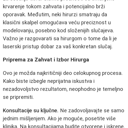
krvarenje tokom zahvata i potencijalno brži
oporavak. Međutim, neki hirurzi smatraju da
klasični skalpel omogućava veću preciznost u
modelovanju, posebno kod složenijih slučajeva.
Važno je razgovarati sa hirurgom o tome da li je
laserski pristup dobar za vaš konkretan slučaj.
Priprema za Zahvat i Izbor Hirurga
Ovo je možda najkritičniji deo celokupnog procesa.
Kako biste izbegle neprijatna iskustva i
nezadovoljstvo rezultatom, neophodno je temeljno
se pripremiti.
Konsultacije su ključne.
Ne zadovoljavajte se samo
jednim mišljenjem. Ako je moguće, posetite više
klinika. Na konsultacijama budite otvorene i iskrene.