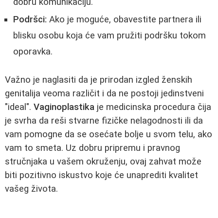
dobru komunikaciju.
Podršci:
Ako je moguće, obavestite partnera ili
blisku osobu koja će vam pružiti podršku tokom
oporavka.
Važno je naglasiti da je prirodan izgled ženskih
genitalija veoma različit i da ne postoji jedinstveni
"ideal".
Vaginoplastika
je medicinska procedura čija
je svrha da reši stvarne fizičke nelagodnosti ili da
vam pomogne da se osećate bolje u svom telu, ako
vam to smeta. Uz dobru pripremu i pravnog
stručnjaka u vašem okruženju, ovaj zahvat može
biti pozitivno iskustvo koje će unaprediti kvalitet
vašeg života.