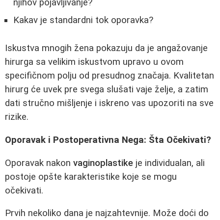
njihov pojavljivanje?
Kakav je standardni tok oporavka?
Iskustva mnogih žena pokazuju da je angažovanje
hirurga sa velikim iskustvom upravo u ovom
specifičnom polju od presudnog značaja. Kvalitetan
hirurg će uvek pre svega slušati vaje želje, a zatim
dati stručno mišljenje i iskreno vas upozoriti na sve
rizike.
Oporavak i Postoperativna Nega: Šta Očekivati?
Oporavak nakon
vaginoplastike
je individualan, ali
postoje opšte karakteristike koje se mogu
očekivati.
Prvih nekoliko dana je najzahtevnije. Može doći do