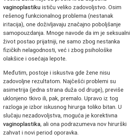
vaginoplastiku
ističu veliko zadovoljstvo. Osim
rešenog funkcionalnog problema (nestanak
iritacija), one doživljavaju značajno poboljšanje
samopouzdanja. Mnoge navode da im je seksualni
život postao prijatniji, ne samo zbog nestanka
fizičkih nelagodnosti, već i zbog psihološke
olakšice i osećaja lepote.
Međutim, postoje i iskustva gde žene nisu
zadovoljne rezultatom. Najčešći problemi su
asimetrija (jedna strana duža od druge), previše
uklonjeno tkivo ili, pak, premalo. Upravo iz tog
razloga je izbor iskusnog hirurga toliko bitan. U
slučaju nezadovoljstva, moguća je korektivna
vaginoplastika
, ali ona podrazumeva nov hirurški
zahvat i novi period oporavka.