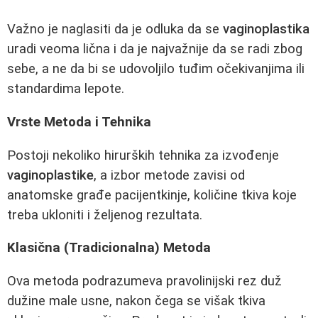
Važno je naglasiti da je odluka da se
vaginoplastika
uradi veoma lična i da je najvažnije da se radi zbog
sebe, a ne da bi se udovoljilo tuđim očekivanjima ili
standardima lepote.
Vrste Metoda i Tehnika
Postoji nekoliko hirurških tehnika za izvođenje
vaginoplastike
, a izbor metode zavisi od
anatomske građe pacijentkinje, količine tkiva koje
treba ukloniti i željenog rezultata.
Klasična (Tradicionalna) Metoda
Ova metoda podrazumeva pravolinijski rez duž
dužine male usne, nakon čega se višak tkiva