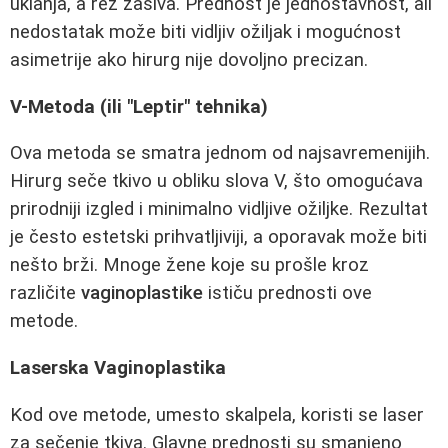
uklanja, a rez zašiva. Prednost je jednostavnost, ali
nedostatak može biti vidljiv ožiljak i mogućnost
asimetrije ako hirurg nije dovoljno precizan.
V-Metoda (ili "Leptir" tehnika)
Ova metoda se smatra jednom od najsavremenijih.
Hirurg seče tkivo u obliku slova V, što omogućava
prirodniji izgled i minimalno vidljive ožiljke. Rezultat
je često estetski prihvatljiviji, a oporavak može biti
nešto brži. Mnoge žene koje su prošle kroz
različite
vaginoplastike
ističu prednosti ove
metode.
Laserska Vaginoplastika
Kod ove metode, umesto skalpela, koristi se laser
za sečenje tkiva. Glavne prednosti su smanjeno