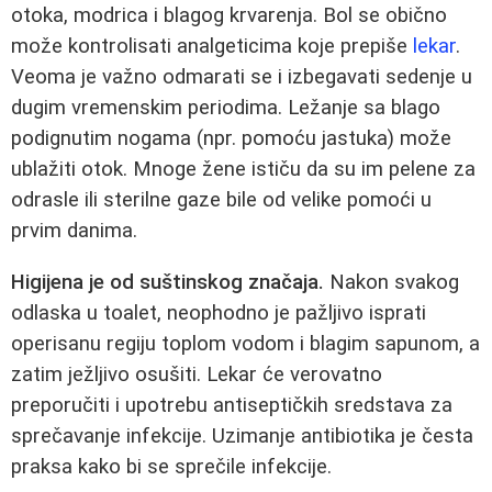
otoka, modrica i blagog krvarenja. Bol se obično
može kontrolisati analgeticima koje prepiše
lekar
.
Veoma je važno odmarati se i izbegavati sedenje u
dugim vremenskim periodima. Ležanje sa blago
podignutim nogama (npr. pomoću jastuka) može
ublažiti otok. Mnoge žene ističu da su im pelene za
odrasle ili sterilne gaze bile od velike pomoći u
prvim danima.
Higijena je od suštinskog značaja.
Nakon svakog
odlaska u toalet, neophodno je pažljivo isprati
operisanu regiju toplom vodom i blagim sapunom, a
zatim ježljivo osušiti. Lekar će verovatno
preporučiti i upotrebu antiseptičkih sredstava za
sprečavanje infekcije. Uzimanje antibiotika je česta
praksa kako bi se sprečile infekcije.