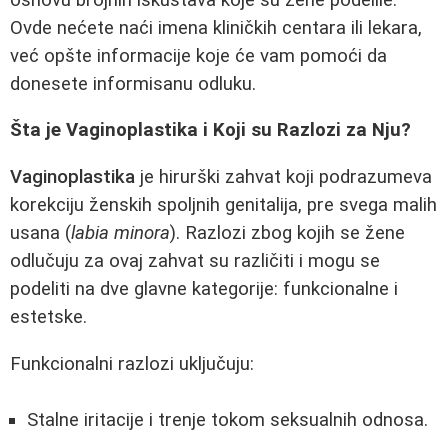
Ovde nećete naći imena kliničkih centara ili lekara,
već opšte informacije koje će vam pomoći da
donesete informisanu odluku.
Šta je Vaginoplastika i Koji su Razlozi za Nju?
Vaginoplastika
je hirurški zahvat koji podrazumeva
korekciju ženskih spoljnih genitalija, pre svega malih
usana (
labia minora
). Razlozi zbog kojih se žene
odlučuju za ovaj zahvat su različiti i mogu se
podeliti na dve glavne kategorije: funkcionalne i
estetske.
Funkcionalni razlozi uključuju:
Stalne iritacije i trenje tokom seksualnih odnosa.