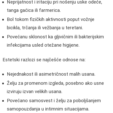
Neprijatnost i iritaciju pri nošenju uske odeće,
tanga gaćica ili farmerica.
Bol tokom fizičkih aktivnosti poput vožnje
bicikla, trčanja ili vežbanja u teretani.
Povećanu sklonost ka gljivičnim ili bakterijskim
infekcijama usled otežane higijene.
Estetski razlozi se najčešće odnose na:
Nejednakost ili asimetričnost malih usana.
Želju za promenom izgleda, posebno ako usne
izviruju izvan velikih usana.
Povećano samosvest i želju za poboljšanjem
samopouzdanja u intimnim situacijama.