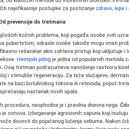
ja, od klasičnih metoda do inovativnih bioloških tretm
žiti najefikasnije postupke za postizanje
zdrave, lepe 
 Od prevencije do tretmana
jčešćih kožnih problema, koji pogađa osobe svih uzras
sa pubertetom, odrasle osobe takođe mogu imati pro
ikasno rešavanje akni zahteva pristup koji uključuje i l
lekove.
Hemijski piling
je jedna od popularnih metoda z
i. Ovaj tretman podrazumeva nanošenje rastvora kiseli
sloj i stimuliše regeneraciju. Za teže slučajeve, dermat
e na bazi botulinskog toksina ili retinoida, poput treti
 sprečavaju nastanak novih upala.
h procedura, neophodna je i pravilna dnevna nega.
Čiš
 je osnova. Izbegavanje agresivnih sapuna koji isušuju 
 može dovesti do pojačanog lučenja sebuma. Nakon čiš