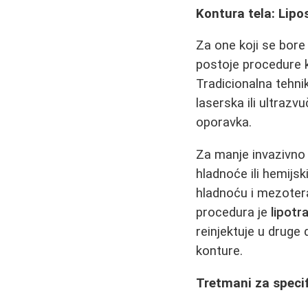
Kontura tela: Lipos
Za one koji se bore
postoje procedure 
Tradicionalna tehni
laserska ili ultrazv
oporavka.
Za manje invazivno
hladnoće ili hemijs
hladnoću i mezotera
procedura je
lipotr
reinjektuje u druge 
konture.
Tretmani za specif