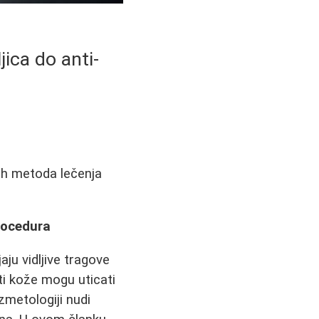
ica do anti-
nih metoda lečenja
rocedura
aju vidljive tragove
osti kože mogu uticati
zmetologiji nudi