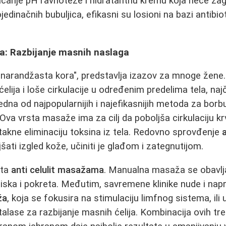
vraćanje pH ravnoteže i hidratantnu kremu koja neće zag
jedinačnih bubuljica, efikasni su losioni na bazi antibiot
ža: Razbijanje masnih naslaga
 "narandžasta kora", predstavlja izazov za mnoge žene
elija i loše cirkulacije u određenim predelima tela, na
na od najpopularnijih i najefikasnijih metoda za borbu 
 Ova vrsta masaže ima za cilj da poboljša cirkulaciju krvi
akne eliminaciju toksina iz tela. Redovno sprovđenje
ati izgled kože, učiniti je glađom i zategnutijom.
sta
anti celulit masažama
. Manualna masaža se obavlja
ritiska i pokreta. Međutim, savremene klinike nude i na
ža
, koja se fokusira na stimulaciju limfnog sistema, ili
 talase za razbijanje masnih ćelija. Kombinacija ovih 