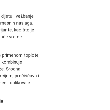
ijetu i vežbanje,
 masnih naslaga.
jante, kao što je
kraće vreme
e primenom toplote,
i kombinuje
že. Srodna
kcijom, prečišćava i
men i oblikovale
ja