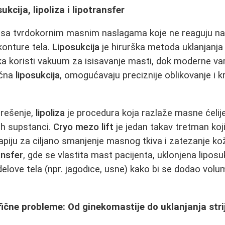
ukcija, lipoliza i lipotransfer
 sa tvrdokornim masnim naslagama koje ne reaguju na d
konture tela.
Liposukcija
je hirurška metoda uklanjanja
ka koristi vakuum za isisavanje masti, dok moderne vari
učna
liposukcija
, omogućavaju preciznije oblikovanje i 
 rešenje,
lipoliza
je procedura koja razlaže masne ćelij
kih supstanci.
Cryo mezo lift
je jedan takav tretman koj
piju za ciljano smanjenje masnog tkiva i zatezanje ko
ansfer
, gde se vlastita mast pacijenta, uklonjena liposu
delove tela (npr. jagodice, usne) kako bi se dodao volu
ične probleme: Od ginekomastije do uklanjanja stri