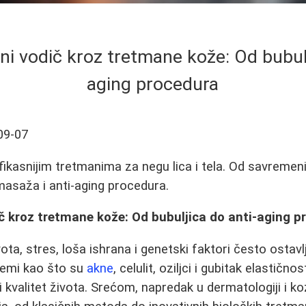
i vodič kroz tretmane kože: Od bubulj
aging procedura
09-07
fikasnijim tretmanima za negu lica i tela. Od savreme
 masaža i anti-aging procedura.
č kroz tretmane kože: Od bubuljica do anti-aging p
ta, stres, loša ishrana i genetski faktori često ostavlj
lemi kao što su
akne
, celulit, oziljci i gubitak elastičn
kvalitet života. Srećom, napredak u dermatologiji i ko