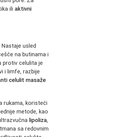
ušiti pore. Za
ika ili
aktivni
. Nastaje usled
jčešće na butinama i
protiv celulita je
 i limfe, razbije
anti celulit masaže
 rukama, koristeći
prednije metode, kao
 ultrazvučna
lipoliza
,
tretmana sa redovnim