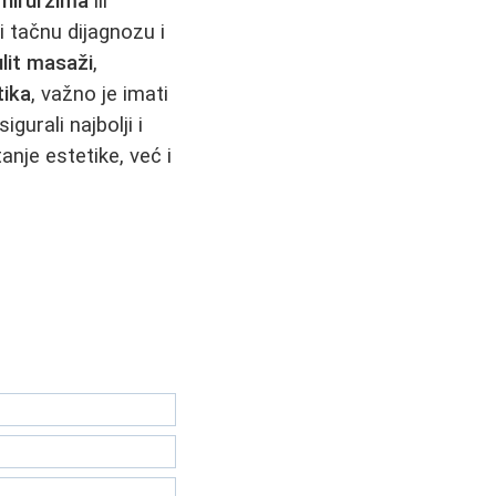
 hirurzima
ili
i tačnu dijagnozu i
ulit masaži
,
tika
, važno je imati
gurali najbolji i
anje estetike, već i