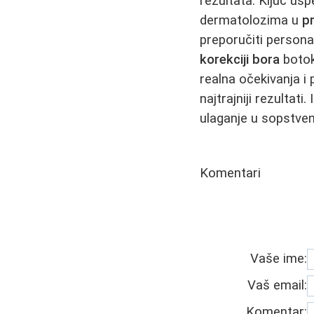
rezultata. Ključ us
dermatolozima u
pr
preporučiti personal
korekciji bora
botok
realna očekivanja i 
najtrajniji rezultat
ulaganje u sopstven
Komentari
Vaše ime:
Vaš email:
Komentar: