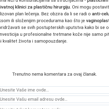
peha leži u konsultacijama sa stručnjacima -
plastičnim
ivatnoj klinici za plastičnu hirurgiju
. Oni mogu postavit
izovan plan lečenja. Bez obzira da li se radi o
anti-cel
som ili složenijim procedurama kao što je
vaginoplas
pridržavati se svih postupterskih uputstva kako bi se osi
i. Investicija u profesionalne tretmane kože nije samo pit
i kvalitet života i samopouzdanje.
Trenutno nema komentara za ovaj članak.