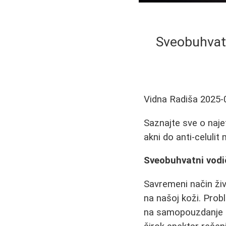
Sveobuhvatn
Vidna Radiša
2025-
Saznajte sve o naje
akni do anti-celulit
Sveobuhvatni vodi
Savremeni način živo
na našoj koži. Prob
na samopouzdanje i 