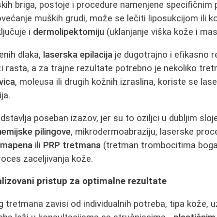
kih briga, postoje i procedure namenjene specifičnim
 povećanje muških grudi, može se lečiti liposukcijom il
jučuje i
dermolipektomiju
(uklanjanje viška kože i mast
enih dlaka,
laserska epilacija
je dugotrajno i efikasno r
i rasta, a za trajne rezultate potrebno je nekoliko tre
vica
, moleusa ili drugih kožnih izraslina, koriste se lase
ja.
dstavlja poseban izazov, jer su to oziljci u dubljim slo
hemijske pilingove
, mikrodermoabraziju, laserske proc
rmapena
ili
PRP tretmana
(tretman trombocitima boga
roces zaceljivanja kože.
lizovani pristup za optimalne rezultate
tretmana zavisi od individualnih potreba, tipa kože, uz