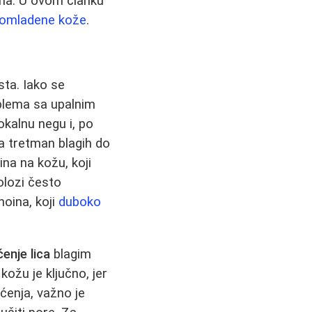
ana. U ovom članku
i omladene kože
.
ta. Iako se
blema sa upalnim
okalnu negu i, po
a tretman blagih do
na na kožu, koji
olozi često
noina, koji
duboko
ćenje lica
blagim
kožu je ključno, jer
ćenja, važno je