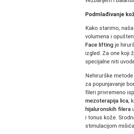
vežbanjem i balansir
Podmlađivanje kože:
Kako starimo, naša 
volumena i opušteno
Face lifting
je hirur
izgled. Za one koji 
specijalne niti uvod
Nehirurške metode
za popunjavanje bor
fileri privremeno is
mezoterapija lica
, 
hijaluronskih filera
u
i tonus kože. Srodn
stimulacijom mišića 