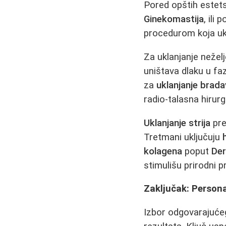
Pored opštih estets
Ginekomastija
, ili
procedurom koja ukl
Za uklanjanje neželj
uništava dlaku u faz
za
uklanjanje brada
radio-talasna hirurgi
Uklanjanje strija
pre
Tretmani uključuju
kolagena
poput
De
stimulišu prirodni p
Zaključak: Persona
Izbor odgovarajućeg 