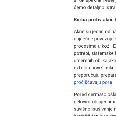
širok spektar rešen
ćemo detaljno istra
Borba protiv akni:
Akne su jedan od na
najčešće povezuju 
procesima u koži. Ef
potrebi, sistemske 
umerenih oblika akn
exfolira površinski 
preporučuju preparat
pročišćavaju pore
i
Pored dermatološki
gelovima ili pjenama
suvišno isušivanje