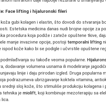
anom ishranom daje najbolje rezultate u smanjivanju vid
 Face lifting i hijaluronski fileri
koža gubi kolagen i elastin, što dovodi do stvaranja bo
sti. Estetska medicina danas nudi brojne opcije za po
ška procedura koja podiže i zateže opuštene tkive, daju
žele manje invazivne opcije, postoji
temporalni lifting
ni
e ispod kože kako bi se podigle i učvrstile opuštene reg
 podmlađivanja su takođe veoma popularne.
Hijalurons
a, dodavanje volumena usnama ili modeliranje jagodičn
punjavaju linije i daju prirodan izgled. Druga popularna 
koja podrazumeva ubrizgavanje koktela vitamina, antio
 srednji sloj kože, što stimuliše produkciju kolagena i
a tehnika je
miolift
, koji kombinuje mezoterapiju sa el
lica.