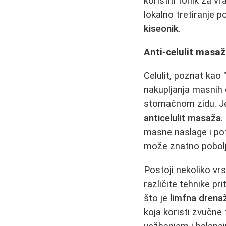
koristiti tonik za 
lokalno tretiranje po
kiseonik
.
Anti-celulit masa
Celulit, poznat kao
nakupljanja masnih ć
stomačnom zidu. Jed
anticelulit masaža
.
masne naslage i pot
može znatno poboljš
Postoji nekoliko vr
različite tehnike p
što je
limfna drena
koja koristi zvučne