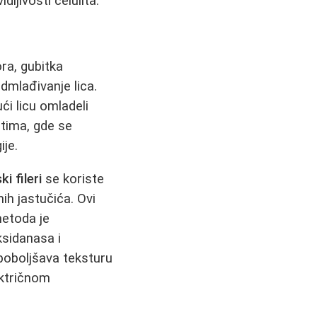
ljivosti celulita.
ra, gubitka
dmlađivanje lica.
ći licu omladeli
tima, gde se
ije.
ki fileri
se koriste
ih jastučića. Ovi
metoda je
ksidanasa i
 poboljšava teksturu
ektričnom