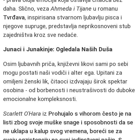
daha. Slično, veza
Ahmeda i Tijane
u romanu
Tvrđava
, inspirisana stvarnom ljubavlju pisca i
njegove supruge, predstavlja neprikosnoveni stub
zajedništva kroz sve nedaće.
Junaci i Junakinje: Ogledala Naših Duša
Osim ljubavnih priča, književni likovi sami po sebi
mogu postati naši vodiči i alter ega. Upitani za
omiljeni ženski lik, čitaoci izdvajaju širok spektar
osobina - od borbenosti i neustrašivosti do duboke
emocionalne kompleksnosti.
Scarlett O'Hara
iz
Prohujalo s vihorom često je na
listi zbog svoje
muške snage
i sposobnosti da se
ne uklapa u kalup svog vremena, boreći se za
svoju egzistenciju na svoj jedinstveni način. S