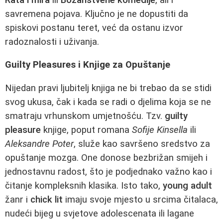
savremena pojava. Ključno je ne dopustiti da
spiskovi postanu teret, već da ostanu izvor
radoznalosti i uživanja.
Guilty Pleasures i Knjige za Opuštanje
Nijedan pravi ljubitelj knjiga ne bi trebao da se stidi
svog ukusa, čak i kada se radi o djelima koja se ne
smatraju vrhunskom umjetnošću. Tzv.
guilty
pleasure
knjige, poput romana
Sofije Kinsella
ili
Aleksandre Poter
, služe kao savršeno sredstvo za
opuštanje mozga. One donose bezbrižan smijeh i
jednostavnu radost, što je podjednako važno kao i
čitanje kompleksnih klasika. Isto tako,
young adult
žanr i
chick lit
imaju svoje mjesto u srcima čitalaca,
nudeći bijeg u svjetove adolescenata ili lagane