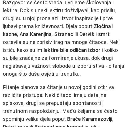
Razgovor se često vraća u vrijeme školovanja i
lektira. Dok su neki lektiru doživljavali kao prisilu,
drugi su u njoj pronalazili izvor inspiracije i prve
ljubavi prema književnosti. Djela poput
Zločina i
kazne
,
Ana Karenjina
,
Stranac
ili
Derviš i smrt
ostavila su neizbrisiv trag na mnoge čitaoce. Neki
ističu kako su im
lektire bile odličan izbor
i koliko
su bile značajne za formiranje ukusa, dok drugi
naglašavaju važnost slobode u izboru štiva - čitanja
onoga što duša osjeti u trenutku.
Pitanje planova za čitanje u novoj godini otkriva
različite pristupe. Neki čitaoci imaju detaljne
spiskove, drugi se prepuštaju spontanosti i
trenutnom raspoloženju. Među željama se često
spominju velika djela poput
Braće Karamazovlji
,
Rata i mira
ili
Božanstvene komedije
, ali i