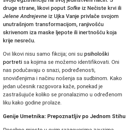
druge strane, likovi poput
Sofke
iz
Nečiste krvi
ili
Jelene Andrejevne
iz
Ujka Vanje
privlače svojom
unutrašnjom transformacijom, ranjivošću
skrivenom iza maske ljepote ili inertnošću koja
krije nesreću.
Ovi likovi nisu samo fikcija; oni su
psihološki
portreti
sa kojima se možemo identifikovati. Oni
nas podučavaju o snazi, podređenosti,
snoviđenjima i načinu nošenja sa sudbinom. Kako
jedan učesnik razgovora kaže, ponekad je
zastrašujuće koliko se pronalazimo u određenom
liku kako godine prolaze.
Genije Umetnika: Prepoznatljiv po Jednom Stihu
Posebno mjesto u ovim razgovorima zauzima