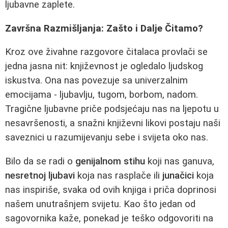
ljubavne zaplete.
Završna Razmišljanja: Zašto i Dalje Čitamo?
Kroz ove živahne razgovore čitalaca provlači se
jedna jasna nit: književnost je ogledalo ljudskog
iskustva. Ona nas povezuje sa univerzalnim
emocijama - ljubavlju, tugom, borbom, nadom.
Tragične ljubavne priče podsjećaju nas na ljepotu u
nesavršenosti, a snažni književni likovi postaju naši
saveznici u razumijevanju sebe i svijeta oko nas.
Bilo da se radi o
genijalnom stihu
koji nas ganuva,
nesretnoj ljubavi
koja nas rasplače ili
junačici
koja
nas inspiriše, svaka od ovih knjiga i priča doprinosi
našem unutrašnjem svijetu. Kao što jedan od
sagovornika kaže, ponekad je teško odgovoriti na