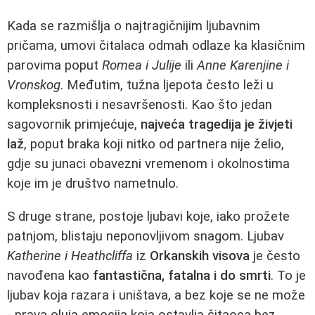
Kada se razmišlja o najtragičnijim ljubavnim
pričama, umovi čitalaca odmah odlaze ka klasičnim
parovima poput
Romea i Julije
ili
Anne Karenjine i
Vronskog
. Međutim, tužna ljepota često leži u
kompleksnosti i nesavršenosti. Kao što jedan
sagovornik primjećuje,
najveća tragedija je živjeti
laž
, poput braka koji nitko od partnera nije želio,
gdje su junaci obavezni vremenom i okolnostima
koje im je društvo nametnulo.
S druge strane, postoje ljubavi koje, iako prožete
patnjom, blistaju neponovljivom snagom. Ljubav
Katherine i Heathcliffa
iz
Orkanskih visova
je često
navođena kao
fantastična, fatalna i do smrti
. To je
ljubav koja razara i uništava, a bez koje se ne može
- prava oluja emocija koja ostavlja čitaoca bez