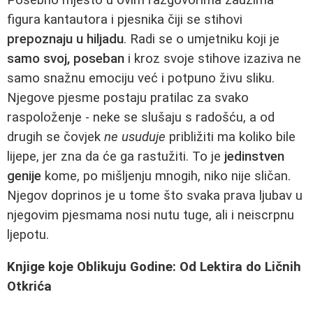
figura kantautora i pjesnika čiji se stihovi
prepoznaju u hiljadu
. Radi se o umjetniku koji je
samo svoj, poseban
i kroz svoje stihove izaziva ne
samo snažnu emociju već i potpuno živu sliku.
Njegove pjesme postaju pratilac za svako
raspoloženje - neke se slušaju s radošću, a od
drugih se čovjek
ne usuduje
približiti ma koliko bile
lijepe, jer zna da će ga rastužiti. To je
jedinstven
genije
kome, po mišljenju mnogih, niko nije sličan.
Njegov doprinos je u tome što svaka prava ljubav u
njegovim pjesmama nosi nutu tuge, ali i neiscrpnu
ljepotu.
Knjige koje Oblikuju Godine: Od Lektira do Ličnih
Otkrića