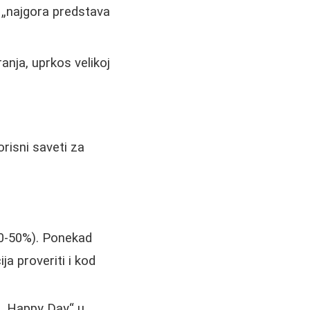
 „najgora predstava
nja, uprkos velikoj
risni saveti za
30-50%). Ponekad
ja proveriti i kod
 „Happy Day“ u