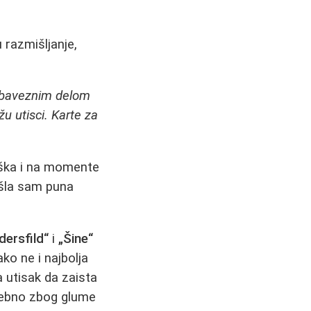
 razmišljanje,
baveznim delom
žu utisci. Karte za
eška i na momente
ašla sam puna
dersfild“
i
„Šine“
ako ne i najbolja
a utisak da zaista
osebno zbog glume