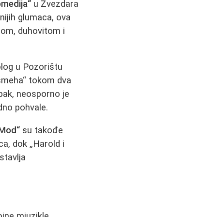
omedija“
u Zvezdara
ijih glumaca, ova
zom, duhovitom i
og u Pozorištu
od smeha“ tokom dva
Ipak, neosporno je
dno pohvale.
 Mod“
su takođe
a, dok „Harold i
stavlja
jne mjuzikle.