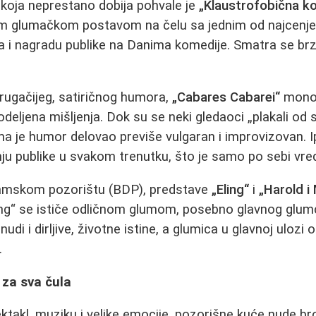
koja neprestano dobija pohvale je
„Klaustrofobična k
om glumačkom postavom na čelu sa jednim od najcenjen
la i nagradu publike na Danima komedije. Smatra se br
drugačijeg, satiričnog humora,
„Cabares Cabarei“
monol
 podeljena mišljenja. Dok su se neki gledaoci „plakali 
ima je humor delovao previše vulgaran i improvizovan. 
ju publike u svakom trenutku, što je samo po sebi vre
mskom pozorištu (BDP), predstave
„Eling“
i
„Harold i
ing“ se ističe odličnom glumom, posebno glavnog glumc
i i dirljive, životne istine, a glumica u glavnoj ulozi o
.
 za sva čula
ktakl, muziku i velike emocije, pozorišne kuće nude bro