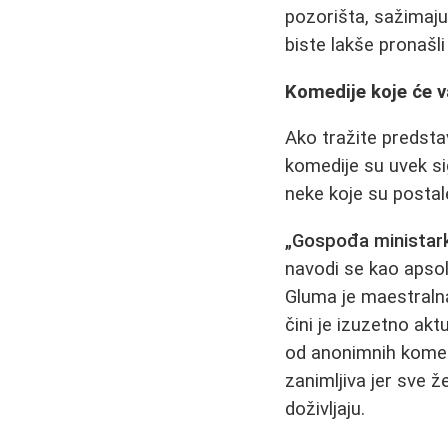
pozorišta, sažimaju
biste lakše pronašli
Komedije koje će 
Ako tražite predsta
komedije su uvek si
neke koje su posta
„Gospođa ministar
navodi se kao apsol
Gluma je maestralna
čini je izuzetno ak
od anonimnih koment
zanimljiva jer sve
doživljaju.