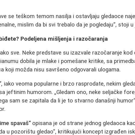
e se teškom temom nasilja i ostavljaju gledaoce naje
alne, mislim da bi svi trebalo da je pogledaju“, stoji
iđete? Podeljena mišljenja i razočaranja
ako sve. Neke predstave su izazvale razočaranje kod 
anumu dobila je mlake i pomešane kritike, sa prime
aca koji možda nisu savršeno odgovarali ulogama.
“
, iako veoma popularne i brzo rasprodate, nekim gled
i sa jeftinim humorom. „Gledam ono, neke seljačke for
a sam se zapitala da li je to stvarno današnji humor“,
or.
kime spavaš“
opisana je od strane jednog gledaoca kao 
a u pozorištu gledao“, kritikujući koncept izgrađen isk