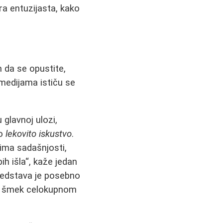
ra entuzijasta, kako
 da se opustite,
medijama ističu se
glavnoj ulozi,
vo
lekovito iskustvo
.
ima sadašnjosti,
h išla“, kaže jedan
redstava je posebno
an šmek celokupnom