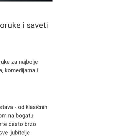
oruke i saveti
ruke za najbolje
a, komedijama i
stava - od klasičnih
rom na bogatu
arte često brzo
ve ljubitelje