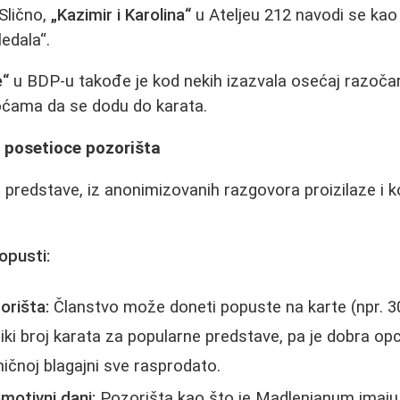
Slično,
„Kazimir i Karolina“
u Ateljeu 212 navodi se kao
edala“.
e“
u BDP-u takođe je kod nekih izazvala osećaj razočara
koćama da se dodu do karata.
a posetioce pozorišta
predstave, iz anonimizovanih razgovora proizilaze i ko
opusti:
zorišta:
Članstvo može doneti popuste na karte (npr. 
iki broj karata za popularne predstave, pa je dobra opci
ničnoj blagajni sve rasprodatо.
motivni dani:
Pozorišta kao što je Madlenianum imaju