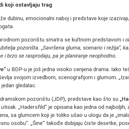
i koji ostavljaju trag
že dubinu, emocionalni naboj i predstave koje izazivaju
ogata.
rodnom pozorištu smatra se kultnom predstavom i
o
bitelja pozorišta. „Savršena gluma, scenario i režija“, ka
 i brzo se rasprodaju, pa je planiranje neophodno.
ve“
u BDP-u je još jedna visoko cenjena drama. Iako t
ševlja svojom izvedbom, scenografijom i glumom. „Iz
 jedan gledalac.
dramskom pozorištu (JDP), predstave kao što su
„Ha
v utisak. „Hadersfild“ je opisana kao jedna od najboljih, 
ena, sa glumcem koji je toliko ušao u ulogu da je „imal
esnu osobu“. „Šine“ takođe dobijaju čiste desetke, p