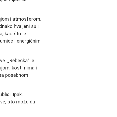
fijom i atmosferom.
dnako hvaljeni su i
, kao što je
lumice i energičnim
ive. „Rebecka“ je
ijom, kostimima i
, sa posebnom
ublici
. Ipak,
ave, što može da