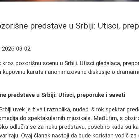
zorišne predstave u Srbiji: Utisci, prep
ć
2026-03-02
kroz pozorišnu scenu u Srbiji. Utisci gledalaca, prepo
a kupovinu karata i anonimizovane diskusije o dramam
e predstave u Srbiji: Utisci, preporuke i saveti
biji uvek je živa i raznolika, nudeći širok spektar pred
komedija do spektakularnih mjuzikala. Međutim, s obzi
ško odlučiti se za neku predstavu, posebno kada su k
ariraju. Ovaj članak nastoji da bude koristan vodič za s