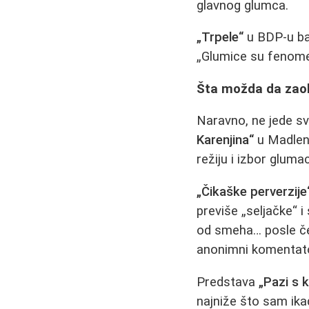
glavnog glumca.
„Trpele“
u BDP-u bav
„Glumice su fenomen
Šta možda da zaob
Naravno, ne jede sv
Karenjina“
u Madleni
režiju i izbor glum
„Čikaške perverzije
previše „seljačke“ 
od smeha… posle čeg
anonimni komentat
Predstava
„Pazi s 
najniže što sam ikad