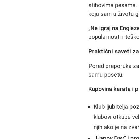
stihovima pesama. 
koju sam u životu gl
„Ne igraj na Englez
popularnosti i teš
Praktični saveti z
Pored preporuka za 
samu posetu.
Kupovina karata i p
Klub ljubitelja po
klubovi otkupe vel
njih ako je na zva
„Happy Day“ i pro