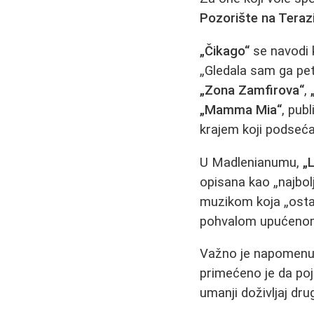
Pozorište na Teraz
„Čikago“
se navodi 
„Gledala sam ga pet 
„Zona Zamfirova“
,
„Mamma Mia“
, pub
krajem koji podseća
U Madlenianumu,
„
opisana kao „najbol
muzikom koja „osta
pohvalom upućenom
Važno je napomenut
primećeno je da po
umanji doživljaj dru