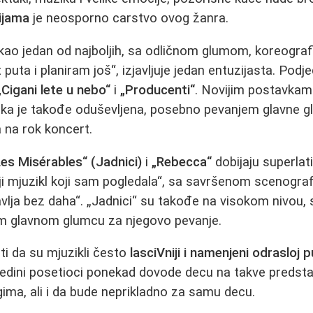
ijama
je neosporno carstvo ovog žanra.
kao jedan od najboljih, sa odličnom glumom, koreogra
puta i planiram još“, izjavljuje jedan entuzijasta. Podje
„Cigani lete u nebo“
i
„Producenti“
. Novijim postavkama
lika je takođe oduševljena, posebno pevanjem glavne g
 na rok koncert.
Les Misérables“ (Jadnici)
i
„Rebecca“
dobijaju superlat
ji mjuzikl koji sam pogledala“, sa savršenom scenograf
vlja bez daha“. „Jadnici“ su takođe na visokom nivou
 glavnom glumcu za njegovo pevanje.
i da su mjuzikli često
lasciVniji i namenjeni odrasloj p
jedini posetioci ponekad dovode decu na takve predst
gima, ali i da bude neprikladno za samu decu.