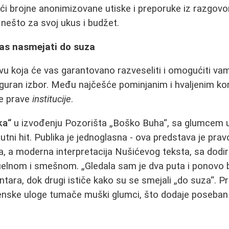
ći brojne anonimizovane utiske i preporuke iz razgovo
 nešto za svoj ukus i budžet.
vas nasmejati do suza
vu koja će vas garantovano razveseliti i omogućiti vam
guran izbor. Među najčešće pominjanim i hvaljenim ko
le prave
institucije
.
ka“
u izvođenju Pozorišta „Boško Buha“, sa glumcem u 
utni hit. Publika je jednoglasna - ova predstava je pra
, a moderna interpretacija Nušićevog teksta, sa dodir
tuelnom i smešnom. „Gledala sam je dva puta i ponovo bi
ara, dok drugi ističe kako su se smejali „do suza“. P
 ženske uloge tumače muški glumci, što dodaje poseb