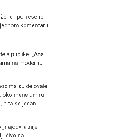
žene i potresene.
 u jednom komentaru.
dela publike.
„Ana
dbama na modernu
aocima su delovale
e, oko mene umiru
 pita se jedan
„najodvratnije,
ljučivo na