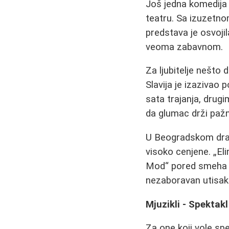
Još jedna komedija 
teatru. Sa izuzetn
predstava je osvoji
veoma zabavnom.
Za ljubitelje nešto 
Slavija je izazivao
sata trajanja, drug
da glumac drži pažn
U Beogradskom dra
visoko cenjene. „El
Mod“ pored smeha nud
nezaboravan utisak
Mjuzikli - Spektakl
Za one koji vole spe