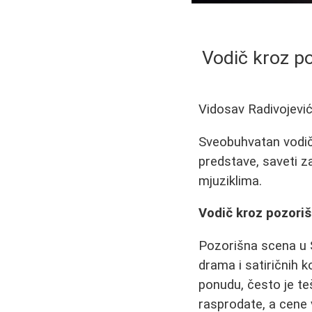
Vodič kroz po
Vidosav Radivojevi
Sveobuhvatan vodič 
predstave, saveti z
mjuziklima.
Vodič kroz pozorišn
Pozorišna scena u Sr
drama i satiričnih 
ponudu, često je te
rasprodate, a cene v