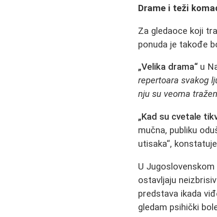
Drame i teži komad
Za gledaoce koji tra
ponuda je takođe b
„Velika drama“
u Na
repertoara svakog lju
nju su veoma tražene
„Kad su cvetale tik
mučna, publiku odu
utisaka“, konstatuje
U Jugoslovenskom 
ostavljaju neizbrisi
predstava ikada viđ
gledam psihički bol