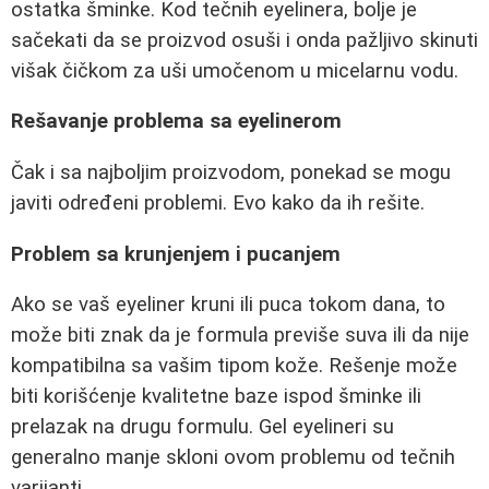
ostatka šminke. Kod tečnih eyelinera, bolje je
sačekati da se proizvod osuši i onda pažljivo skinuti
višak čičkom za uši umočenom u micelarnu vodu.
Rešavanje problema sa eyelinerom
Čak i sa najboljim proizvodom, ponekad se mogu
javiti određeni problemi. Evo kako da ih rešite.
Problem sa krunjenjem i pucanjem
Ako se vaš eyeliner kruni ili puca tokom dana, to
može biti znak da je formula previše suva ili da nije
kompatibilna sa vašim tipom kože. Rešenje može
biti korišćenje kvalitetne baze ispod šminke ili
prelazak na drugu formulu. Gel eyelineri su
generalno manje skloni ovom problemu od tečnih
varijanti.