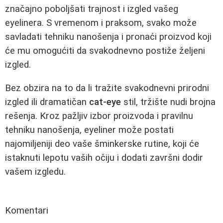
značajno poboljšati trajnost i izgled vašeg
eyelinera. S vremenom i praksom, svako može
savladati tehniku nanošenja i pronaći proizvod koji
će mu omogućiti da svakodnevno postiže željeni
izgled.
Bez obzira na to da li tražite svakodnevni prirodni
izgled ili dramatičan
cat-eye
stil, tržište nudi brojna
rešenja. Kroz pažljiv izbor proizvoda i pravilnu
tehniku nanošenja, eyeliner može postati
najomiljeniji deo vaše šminkerske rutine, koji će
istaknuti lepotu vaših očiju i dodati završni dodir
vašem izgledu.
Komentari