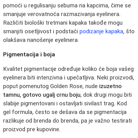
pomoći u regulisanju sebuma na kapcima, čime se
smanjuje verovatnoća razmazivanja eyelinera.
Različiti biološki tretmani kapaka takođe mogu
smanjiti osetljivost i podstaći
podizanje kapaka
, što
olakšava nanošenje eyelinera.
Pigmentacija i boja
Kvalitet pigmentacije određuje koliko će boja vašeg
eyelinera biti intenzivna i upečatljiva. Neki proizvodi,
poput pomenutog Golden Rose, nude
izuzetno
tamnu, gotovo ugalj crnu boju
, dok drugi mogu biti
slabije pigmentovani i ostavljati sivilast trag. Kod
gel formula, često se dešava da se pigmentacija
razlikuje od brenda do brenda, pa je važno testirati
proizvod pre kupovine.