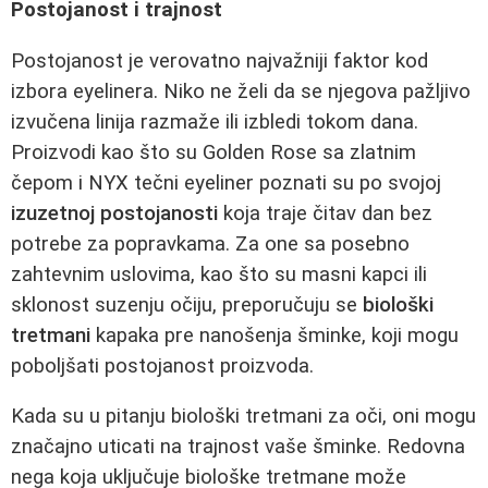
Postojanost i trajnost
Postojanost je verovatno najvažniji faktor kod
izbora eyelinera. Niko ne želi da se njegova pažljivo
izvučena linija razmaže ili izbledi tokom dana.
Proizvodi kao što su Golden Rose sa zlatnim
čepom i NYX tečni eyeliner poznati su po svojoj
izuzetnoj postojanosti
koja traje čitav dan bez
potrebe za popravkama. Za one sa posebno
zahtevnim uslovima, kao što su masni kapci ili
sklonost suzenju očiju, preporučuju se
biološki
tretmani
kapaka pre nanošenja šminke, koji mogu
poboljšati postojanost proizvoda.
Kada su u pitanju biološki tretmani za oči, oni mogu
značajno uticati na trajnost vaše šminke. Redovna
nega koja uključuje biološke tretmane može