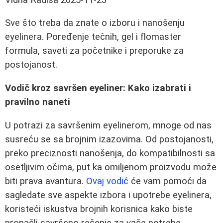
Sve što treba da znate o izboru i nanošenju
eyelinera. Poređenje tečnih, gel i flomaster
formula, saveti za početnike i preporuke za
postojanost.
Vodič kroz savršen eyeliner: Kako izabrati i
pravilno naneti
U potrazi za savršenim eyelinerom, mnoge od nas
susreću se sa brojnim izazovima. Od postojanosti,
preko preciznosti nanošenja, do kompatibilnosti sa
osetljivim očima, put ka omiljenom proizvodu može
biti prava avantura.
Ovaj vodić
će vam pomoći da
sagledate sve aspekte izbora i upotrebe eyelinera,
koristeći iskustva brojnih korisnica kako biste
pronašli savršeno rešenje za vaše potrebe.