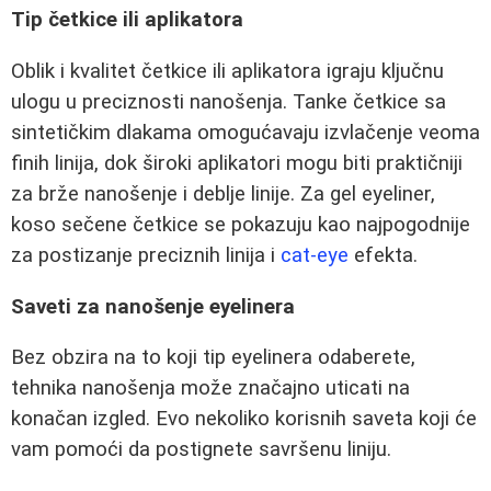
Tip četkice ili aplikatora
Oblik i kvalitet četkice ili aplikatora igraju ključnu
ulogu u preciznosti nanošenja. Tanke četkice sa
sintetičkim dlakama omogućavaju izvlačenje veoma
finih linija, dok široki aplikatori mogu biti praktičniji
za brže nanošenje i deblje linije. Za gel eyeliner,
koso sečene četkice se pokazuju kao najpogodnije
za postizanje preciznih linija i
cat-eye
efekta.
Saveti za nanošenje eyelinera
Bez obzira na to koji tip eyelinera odaberete,
tehnika nanošenja može značajno uticati na
konačan izgled. Evo nekoliko korisnih saveta koji će
vam pomoći da postignete savršenu liniju.