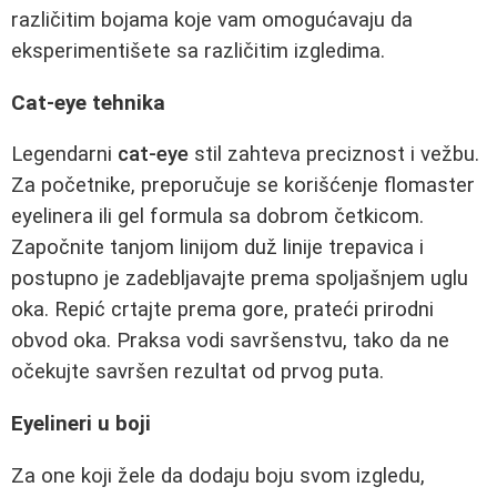
različitim bojama koje vam omogućavaju da
eksperimentišete sa različitim izgledima.
Cat-eye tehnika
Legendarni
cat-eye
stil zahteva preciznost i vežbu.
Za početnike, preporučuje se korišćenje flomaster
eyelinera ili gel formula sa dobrom četkicom.
Započnite tanjom linijom duž linije trepavica i
postupno je zadebljavajte prema spoljašnjem uglu
oka. Repić crtajte prema gore, prateći prirodni
obvod oka. Praksa vodi savršenstvu, tako da ne
očekujte savršen rezultat od prvog puta.
Eyelineri u boji
Za one koji žele da dodaju boju svom izgledu,