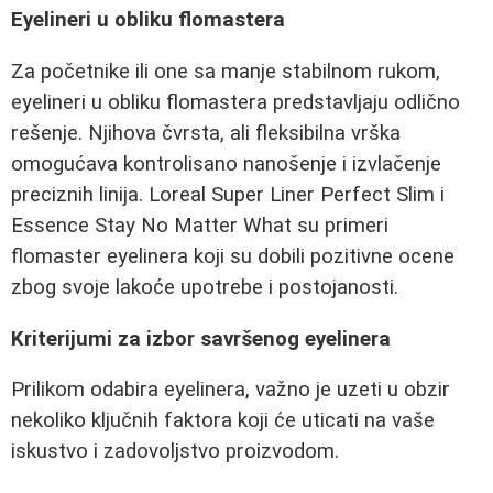
Eyelineri u obliku flomastera
Za početnike ili one sa manje stabilnom rukom,
eyelineri u obliku flomastera predstavljaju odlično
rešenje. Njihova čvrsta, ali fleksibilna vrška
omogućava kontrolisano nanošenje i izvlačenje
preciznih linija. Loreal Super Liner Perfect Slim i
Essence Stay No Matter What su primeri
flomaster eyelinera koji su dobili pozitivne ocene
zbog svoje lakoće upotrebe i postojanosti.
Kriterijumi za izbor savršenog eyelinera
Prilikom odabira eyelinera, važno je uzeti u obzir
nekoliko ključnih faktora koji će uticati na vaše
iskustvo i zadovoljstvo proizvodom.