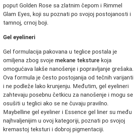
poput Golden Rose sa zlatnim čepom i Rimmel
Glam Eyes, koji su poznati po svojoj postojanosti i
tamnoj, crnoj boji.
Gel eyelineri
Gel formulacija pakovana u teglice postala je
omiljena zbog svoje
mekane teksture
koja
omogućava lakše nanošenje i popravljanje grešaka.
Ova formula je često postojanija od tečnih varijanti
i ne podleže lako krunjenju. Međutim, gel eyelineri
zahtevaju posebnu četkicu za nanošenje i mogu se
osušiti u teglici ako se ne čuvaju pravilno.
Maybelline gel eyeliner i Essence gel liner su među
najhvaljenijim u ovoj kategoriji, poznati po svojoj
kremastoj teksturi i dobroj pigmentaciji.