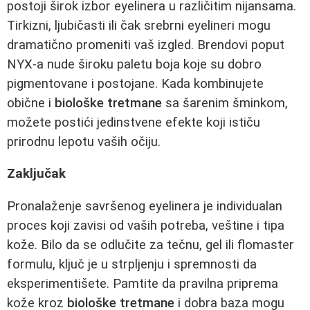
postoji širok izbor eyelinera u različitim nijansama.
Tirkizni, ljubičasti ili čak srebrni eyelineri mogu
dramatično promeniti vaš izgled. Brendovi poput
NYX-a nude široku paletu boja koje su dobro
pigmentovane i postojane. Kada kombinujete
obične i
biološke tretmane
sa šarenim šminkom,
možete postići jedinstvene efekte koji ističu
prirodnu lepotu vaših očiju.
Zaključak
Pronalaženje savršenog eyelinera je individualan
proces koji zavisi od vaših potreba, veštine i tipa
kože. Bilo da se odlučite za tečnu, gel ili flomaster
formulu, ključ je u strpljenju i spremnosti da
eksperimentišete. Pamtite da pravilna priprema
kože kroz
biološke tretmane
i dobra baza mogu