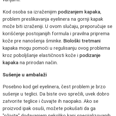
Kod osoba sa izraženijim
podizanjem kapaka
,
problem preslikavanja eyelinera na gornji kapak
može biti izraženiji. U ovom slučaju, preporučuje se
korišćenje postojanijih formula i pravilna priprema
kože pre nanošenja šminke.
Biološki tretmani
kapaka mogu pomoći u regulisanju ovog problema
kroz poboljšanje elastičnosti kože i
podizanje
kapaka
na prirodan način.
Sušenje u ambalaži
Posebno kod gel eyelinera, čest problem je brzo
sušenje u teglici. Da biste ovo sprečili, uvek dobro
zatvorite teglice i čuvajte ih naopako. Ako se
proizvod ipak osuši, možete pokušati da ga
"oživite" dodavanjem nekoliko kapi specijalizovanih