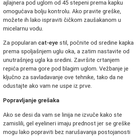
ajlajnera pod uglom od 45 stepeni prema kapku
omogućava bolju kontrolu. Ako pravite greške,
možete ih lako ispraviti čičkom zaušakanom u
micelarnu vodu.
Za popularan
cat-eye
stil, počnite od sredine kapka
prema spoljašnjem uglu oka, a zatim nastavite od
unutrašnjeg ugla ka sredini. Završite crtanjem
repića prema gore pod blagim uglom. Vežbanje je
ključno za savladavanje ove tehnike, tako da ne
odustajte ako vam ne uspe iz prve.
Popravljanje grešaka
Ako se desi da vam se linija ne izvuče kako ste
zamislili, gel eyelineri imaju prednost jer se greške
mogu lako popraviti bez narušavanja postojanosti