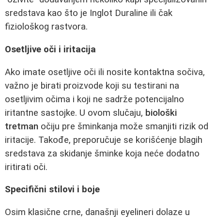
sredstava kao što je Inglot Duraline ili čak
fiziološkog rastvora.
Osetljive oči i iritacija
Ako imate osetljive oči ili nosite kontaktna sočiva,
važno je birati proizvode koji su testirani na
osetljivim očima i koji ne sadrže potencijalno
iritantne sastojke. U ovom slučaju,
biološki
tretman
očiju pre šminkanja može smanjiti rizik od
iritacije. Takođe, preporučuje se korišćenje blagih
sredstava za skidanje šminke koja neće dodatno
iritirati oči.
Specifični stilovi i boje
Osim klasične crne, današnji eyelineri dolaze u