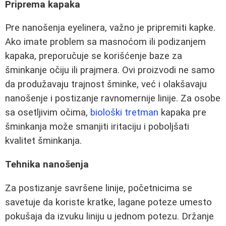
Priprema kapaka
Pre nanošenja eyelinera, važno je pripremiti kapke.
Ako imate problem sa masnoćom ili podizanjem
kapaka, preporučuje se korišćenje baze za
šminkanje očiju ili prajmera. Ovi proizvodi ne samo
da produžavaju trajnost šminke, već i olakšavaju
nanošenje i postizanje ravnomernije linije. Za osobe
sa osetljivim očima,
biološki tretman
kapaka pre
šminkanja može smanjiti iritaciju i poboljšati
kvalitet šminkanja.
Tehnika nanošenja
Za postizanje savršene linije, početnicima se
savetuje da koriste kratke, lagane poteze umesto
pokušaja da izvuku liniju u jednom potezu. Držanje