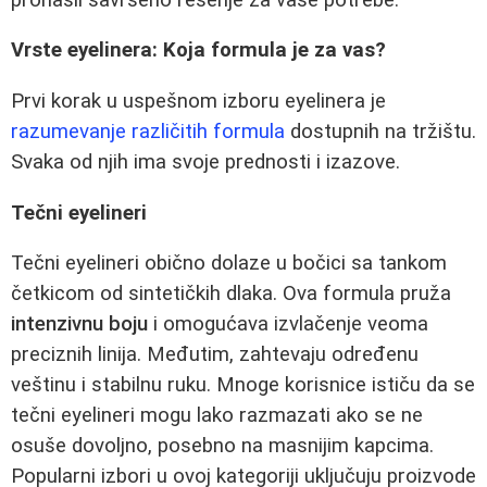
Vrste eyelinera: Koja formula je za vas?
Prvi korak u uspešnom izboru eyelinera je
razumevanje različitih formula
dostupnih na tržištu.
Svaka od njih ima svoje prednosti i izazove.
Tečni eyelineri
Tečni eyelineri obično dolaze u bočici sa tankom
četkicom od sintetičkih dlaka. Ova formula pruža
intenzivnu boju
i omogućava izvlačenje veoma
preciznih linija. Međutim, zahtevaju određenu
veštinu i stabilnu ruku. Mnoge korisnice ističu da se
tečni eyelineri mogu lako razmazati ako se ne
osuše dovoljno, posebno na masnijim kapcima.
Popularni izbori u ovoj kategoriji uključuju proizvode